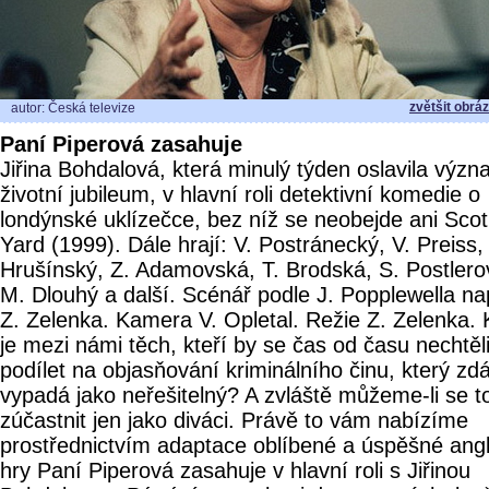
zvětšit obrá
autor: Česká televize
Paní Piperová zasahuje
Jiřina Bohdalová, která minulý týden oslavila výz
životní jubileum, v hlavní roli detektivní komedie o
londýnské uklízečce, bez níž se neobejde ani Scot
Yard (1999). Dále hrají: V. Postránecký, V. Preiss, 
Hrušínský, Z. Adamovská, T. Brodská, S. Postlero
M. Dlouhý a další. Scénář podle J. Popplewella na
Z. Zelenka. Kamera V. Opletal. Režie Z. Zelenka. 
je mezi námi těch, kteří by se čas od času nechtěl
podílet na objasňování kriminálního činu, který zdá
vypadá jako neřešitelný? A zvláště můžeme-li se t
zúčastnit jen jako diváci. Právě to vám nabízíme
prostřednictvím adaptace oblíbené a úspěšné angl
hry Paní Piperová zasahuje v hlavní roli s Jiřinou