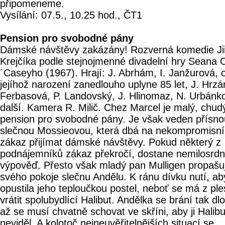
připomeneme.
Vysílání: 07.5., 10.25 hod., ČT1
Pension pro svobodné pány
Dámské návštěvy zakázány! Rozverná komedie Ji
Krejčíka podle stejnojmenné divadelní hry Seana 
´Caseyho (1967). Hrají: J. Abrhám, I. Janžurová, 
jejíhož narození zanedlouho uplyne 85 let, J. Hrzá
Ferbasová, P. Landovský, J. Hlinomaz, N. Urbánk
další. Kamera R. Milič. Chez Marcel je malý, chud
pension pro svobodné pány. Je však veden přísno
slečnou Mossieovou, která dbá na nekompromisní
zákaz přijímat dámské návštěvy. Pokud některý z
podnájemníků zákaz překročí, dostane nemilosrd
výpověď. Přesto však mladý pan Mulligen propašu
svého pokoje slečnu Andělu. K ránu dívku nutí, ab
opustila jeho teploučkou postel, neboť se má z pl
vrátit spolubydlící Halibut. Andělka se brání tak dl
až se musí chvatně schovat ve skříni, aby ji Halibu
neviděl. A kolotoč nejneuvěřitelnějších situací se