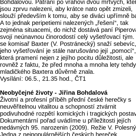
Bohdalovou. Pátrání po vrahovi dvou mrtvých, kteř
jsou zprvu nalezeni, aby krátce nato opět zmizeli,
slouží především k tomu, aby se diváci upřímně bav
A to jednak peripetiemi nalezených „řešení“, tak
zejména situacemi, do nichž dostává paní Piperov
svojí neúnavnou činorodostí celý vyšetřovací tým.
se komisař Baxter (V. Postránecký) snaží sebevíc
jeho vyšetřování je stále narušováno její „pomocí“,
která pramení nejen z jejího pocitu důležitosti, ale
rovněž z faktu, že před mnoha a mnoha lety tehdy
mladičkého Baxtera důvěrně znala.
Vysílání: 06.5., 21.35 hod., ČT1
Neobyčejné životy - Jiřina Bohdalová
Životní a profesní příběh přední české herečky s
neuvěřitelnou vitalitou a schopností ztvárnit
podivuhodné rozpětí komických i tragických postav
Dokumentární pořad uvádíme u příležitosti jejích
nedávných 95. narozenin (2009). Režie V. Polesný
Jedna z nejpopulárnějších českých hereček,