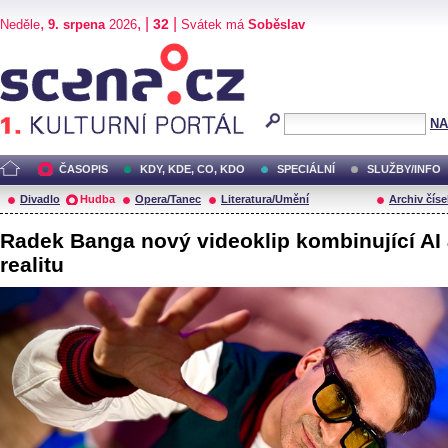
,
, |
|
32
Neděle
9. srpena
2026
Svátek má
Soběslav
Scéna.cz
NA
ČASOPIS
KDY, KDE, CO, KDO
SPECIÁLNÍ
SLUŽBY/INFO
Divadlo
Hudba
Opera/Tanec
Literatura/Umění
Archiv číse
Radek Banga nový videoklip kombinující AI
realitu