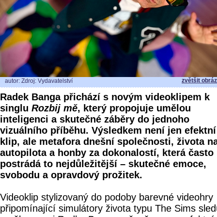
zvětšit obrá
autor: Zdroj: Vydavatelství
Radek Banga přichází s novým videoklipem k
singlu
Rozbij mě
, který propojuje umělou
inteligenci a skutečné záběry do jednoho
vizuálního příběhu. Výsledkem není jen efektní
klip, ale metafora dnešní společnosti, života n
autopilota a honby za dokonalostí, která často
postrádá to nejdůležitější – skutečné emoce,
svobodu a opravdový prožitek.
Videoklip stylizovaný do podoby barevné videohry
připomínající simulátory života typu The Sims sled