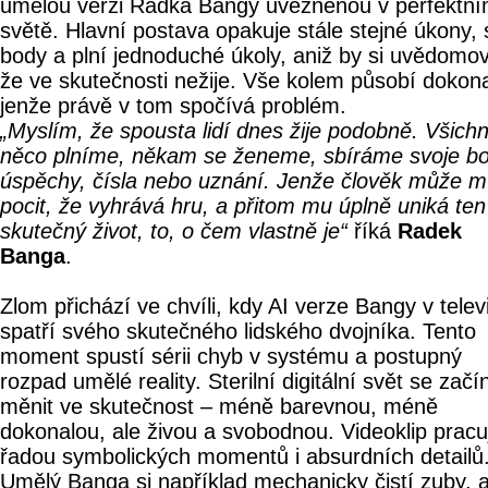
umělou verzi Radka Bangy uvězněnou v perfektn
světě. Hlavní postava opakuje stále stejné úkony, 
body a plní jednoduché úkoly, aniž by si uvědomov
že ve skutečnosti nežije. Vše kolem působí dokon
jenže právě v tom spočívá problém.
„Myslím, že spousta lidí dnes žije podobně. Všichn
něco plníme, někam se ženeme, sbíráme svoje bo
úspěchy, čísla nebo uznání. Jenže člověk může m
pocit, že vyhrává hru, a přitom mu úplně uniká ten
skutečný život, to, o čem vlastně je“
říká
Radek
Banga
.
Zlom přichází ve chvíli, kdy AI verze Bangy v televi
spatří svého skutečného lidského dvojníka. Tento
moment spustí sérii chyb v systému a postupný
rozpad umělé reality. Sterilní digitální svět se začí
měnit ve skutečnost – méně barevnou, méně
dokonalou, ale živou a svobodnou. Videoklip pracu
řadou symbolických momentů i absurdních detailů
Umělý Banga si například mechanicky čistí zuby, a