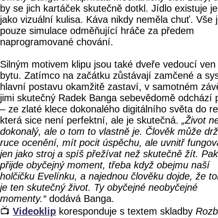
by se jich kartáček skutečně dotkl. Jídlo existuje j
jako vizuální kulisa. Káva nikdy neměla chuť. Vše 
pouze simulace odměňující hráče za předem
naprogramované chování.
Silným motivem klipu jsou také dveře vedoucí ven
bytu. Zatímco na začátku zůstávají zamčené a sy
hlavní postavu okamžitě zastaví, v samotném záv
jimi skutečný Radek Banga sebevědomě odchází 
– ze zlaté klece dokonalého digitálního světa do rea
která sice není perfektní, ale je skutečná.
„Život n
dokonalý, ale o tom to vlastně je. Člověk může drž
ruce ocenění, mít pocit úspěchu, ale uvnitř fungov
jen jako stroj a spíš přežívat než skutečně žít. Pak
přijde obyčejný moment, třeba když obejmu naší
holčičku Evelínku, a najednou člověku dojde, že to
je ten skutečný život. Ty obyčejné neobyčejné
momenty.“
dodává Banga.
📺
Videoklip
koresponduje s textem skladby
Rozbi