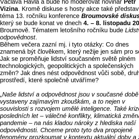
Václava Havla a bude ho moderovat novinář
Petr
Vizina
. Kromě diskuse s hosty akce také představ
téma 13. ročníku konference
Broumovské disku
který se bude konat ve dnech
4. – 8. listopadu 2
Broumově. Tématem letošního ročníku bude
Lidst
odpovědnost
.
Během večera zazní mj. i tyto otázky: Co dnes
znamená být člověkem, který nežije jen sám pro 
Jak se proměňuje lidství současném světě plném
technologických, geopolitických a společenských
změn? Jak dnes nést odpovědnost vůči sobě, dru
prostředí, které společně utváříme?
„Naše lidství a odpovědnost jsou v současné době
vystaveny zajímavým zkouškám, a to nejen v
souvislosti s rozvojem umělé inteligence. Také kriz
posledních let – válečné konflikty, klimatická změn
pandemie – na nás kladou nároky z hlediska naší
odpovědnosti. Chceme proto tyto dva propojené
fenomény prozkoumat v kontextu aktuální doby a 