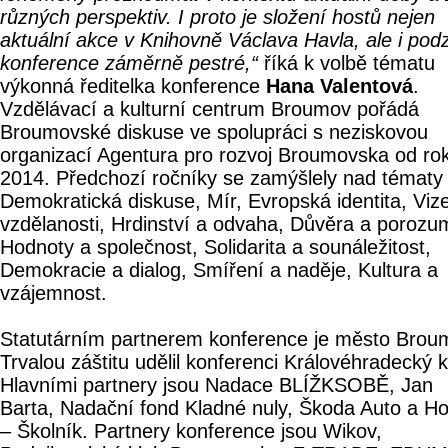
různých perspektiv. I proto je složení hostů nejen
aktuální akce v Knihovně Václava Havla, ale i pod
konference záměrně pestré,“
říká k volbě tématu
výkonná ředitelka konference
Hana Valentová
.
Vzdělávací a kulturní centrum Broumov pořádá
Broumovské diskuse ve spolupráci s neziskovou
organizací Agentura pro rozvoj Broumovska od ro
2014. Předchozí ročníky se zamýšlely nad tématy
Demokratická diskuse, Mír, Evropská identita, Viz
vzdělanosti, Hrdinství a odvaha, Důvěra a porozu
Hodnoty a společnost, Solidarita a sounáležitost,
Demokracie a dialog, Smíření a naděje, Kultura a
vzájemnost.
Statutárním partnerem konference je město Brou
Trvalou záštitu udělil konferenci Královéhradecký k
Hlavními partnery jsou Nadace BLÍŽKSOBĚ, Jan
Barta, Nadační fond Kladné nuly, Škoda Auto a H
– Školník. Partnery konference jsou Wikov,