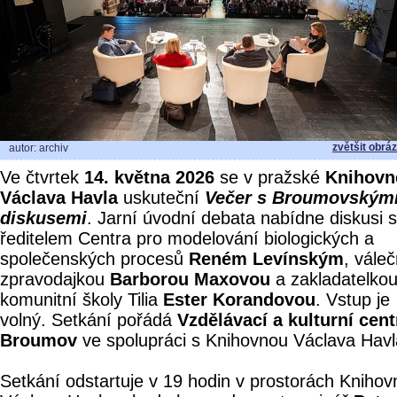
zvětšit obrá
autor: archiv
Ve čtvrtek
14. května 2026
se v pražské
Knihovn
Václava Havla
uskuteční
Večer s Broumovským
diskusemi
. Jarní úvodní debata nabídne diskusi s
ředitelem Centra pro modelování biologických a
společenských procesů
Reném Levínským
, vále
zpravodajkou
Barborou Maxovou
a zakladatelko
komunitní školy Tilia
Ester Korandovou
. Vstup je
volný. Setkání pořádá
Vzdělávací a kulturní cen
Broumov
ve spolupráci s Knihovnou Václava Havl
Setkání odstartuje v 19 hodin v prostorách Knihov