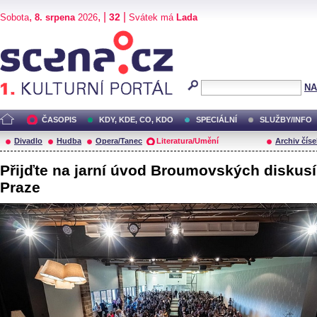
,
, |
|
32
Sobota
8. srpena
2026
Svátek má
Lada
Scéna.cz
NA
ČASOPIS
KDY, KDE, CO, KDO
SPECIÁLNÍ
SLUŽBY/INFO
Divadlo
Hudba
Opera/Tanec
Literatura/Umění
Archiv číse
Přijďte na jarní úvod Broumovských diskusí
Praze