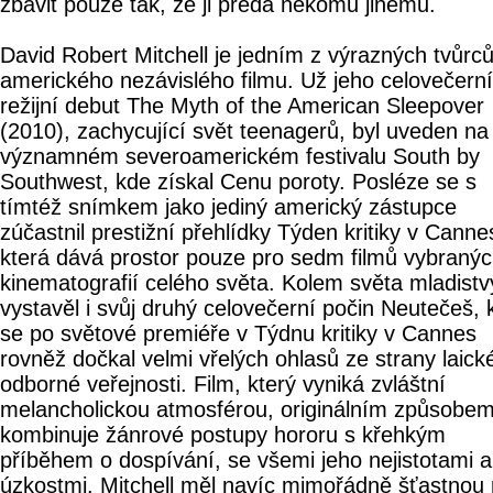
zbavit pouze tak, že ji předá někomu jinému.
David Robert Mitchell je jedním z výrazných tvůrc
amerického nezávislého filmu. Už jeho celovečerní
režijní debut The Myth of the American Sleepover
(2010), zachycující svět teenagerů, byl uveden na
významném severoamerickém festivalu South by
Southwest, kde získal Cenu poroty. Posléze se s
tímtéž snímkem jako jediný americký zástupce
zúčastnil prestižní přehlídky Týden kritiky v Canne
která dává prostor pouze pro sedm filmů vybranýc
kinematografií celého světa. Kolem světa mladist
vystavěl i svůj druhý celovečerní počin Neutečeš, 
se po světové premiéře v Týdnu kritiky v Cannes
rovněž dočkal velmi vřelých ohlasů ze strany laické
odborné veřejnosti. Film, který vyniká zvláštní
melancholickou atmosférou, originálním způsobe
kombinuje žánrové postupy hororu s křehkým
příběhem o dospívání, se všemi jeho nejistotami a
úzkostmi. Mitchell měl navíc mimořádně šťastnou 