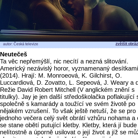
zvětšit obrá
autor: Česká televize
Neutečeš
Ta věc nepřemýšlí, nic necítí a nezná slitování.
Americký nezávislý horor, vyznamenaný desítkami
(2014). Hrají: M. Monroeová, K. Gilchirst, O.
Luccardiová, D. Zovatto, L. Sepeová, J. Weary a d
Režie David Robert Mitchell (V anglickém znění s
titulky). Jay je jen další středoškolačka poflakující 
společně s kamarády a toužící ve svém životě po
nějakém vzrušení. To však ještě netuší, že se pro 
jednoho večera celý svět obrátí vzhůru nohama a
se stane obětí putující kletby. Kletby, která jí bude
nelítostně a úporně usilovat o její život a jíž se m