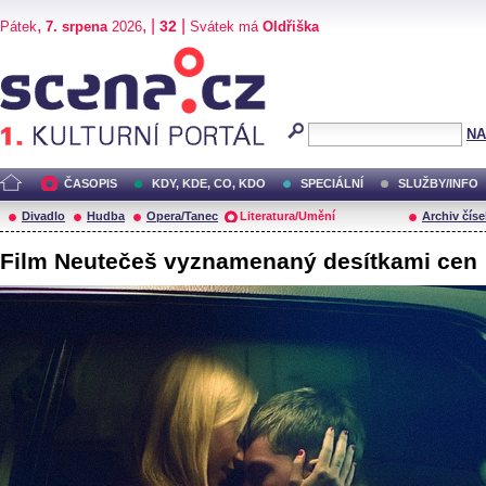
,
, |
|
32
Pátek
7. srpena
2026
Svátek má
Oldřiška
Scéna.cz
NA
ČASOPIS
KDY, KDE, CO, KDO
SPECIÁLNÍ
SLUŽBY/INFO
Divadlo
Hudba
Opera/Tanec
Literatura/Umění
Archiv číse
Film Neutečeš vyznamenaný desítkami cen