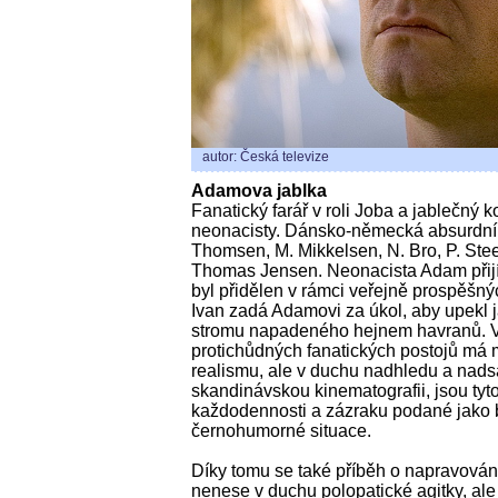
autor: Česká televize
Adamova jablka
Fanatický farář v roli Joba a jablečný 
neonacisty. Dánsko-německá absurdní 
Thomsen, M. Mikkelsen, N. Bro, P. Ste
Thomas Jensen. Neonacista Adam přijí
byl přidělen v rámci veřejně prospěšnýc
Ivan zadá Adamovi za úkol, aby upekl j
stromu napadeného hejnem havranů. Vy
protichůdných fanatických postojů má
realismu, ale v duchu nadhledu a nads
skandinávskou kinematografii, jsou tyt
každodennosti a zázraku podané jako b
černohumorné situace.
Díky tomu se také příběh o napravování
nenese v duchu polopatické agitky, a