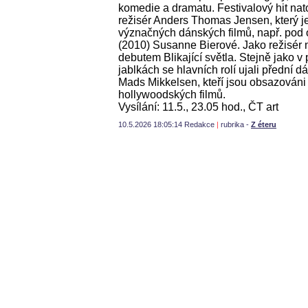
komedie a dramatu. Festivalový hit nat
režisér Anders Thomas Jensen, který j
význačných dánských filmů, např. po
(2010) Susanne Bierové. Jako režisér n
debutem Blikající světla. Stejně jako v
jablkách se hlavních rolí ujali přední 
Mads Mikkelsen, kteří jsou obsazováni
hollywoodských filmů.
Vysílání: 11.5., 23.05 hod., ČT art
10.5.2026 18:05:14 Redakce
|
rubrika -
Z éteru