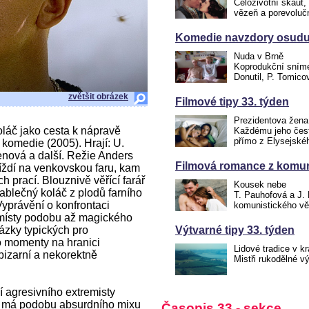
Celoživotní skaut,
vězeň a porevoluč
Komedie navzdory osudu.
Nuda v Brně
Koprodukční snímek
Donutil, P. Tomico
zvětšit obrázek
Filmové tipy 33. týden
Prezidentova žena
koláč jako cesta k nápravě
Každému jeho čest
přímo z Elysejské
komedie (2005). Hrají: U.
enová a další. Režie Anders
Filmová romance z komun
ždí na venkovskou faru, kam
h prací. Blouznivě věřící farář
Kousek nebe
ablečný koláč z plodů farního
T. Pauhofová a J. 
právění o konfrontaci
komunistického vě
 místy podobu až magického
ázky typických pro
Výtvarné tipy 33. týden
o momenty na hranici
Lidové tradice v kr
izarní a nekorektně
Mistři rukodělné v
 agresivního extremisty
le má podobu absurdního mixu
Časopis 33 - sekce