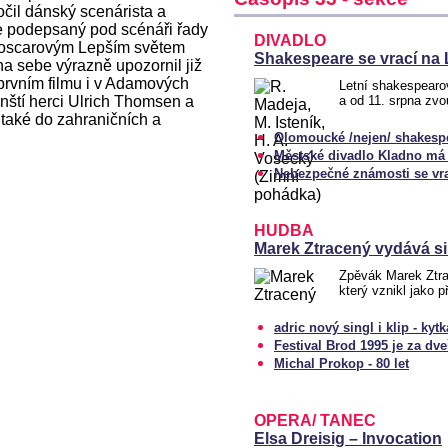
očil dánský scenárista a
e podepsaný pod scénáři řady
DIVADLO
d oscarovým Lepším světem
Shakespeare se vrací na
a sebe výrazně upozornil již
 prvním filmu i v Adamových
Letní shakespearov
dánští herci Ulrich Thomsen a
a od 11. srpna zvo
 také do zahraničních a
Olomoucké /nejen/ shakespe
Městské divadlo Kladno má 
Nebezpečné známosti se vr
HUDBA
Marek Ztracený vydává si
Zpěvák Marek Ztra
který vznikl jako 
adric nový singl i klip - kytka
Festival Brod 1995 je za dv
Michal Prokop - 80 let
OPERA/ TANEC
Elsa Dreisig – Invocation