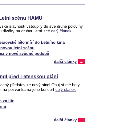
 Letní scénu HAMU
ské slavnosti vstoupily do své druhé poloviny
u diváky na druhou letní scé
celý článek
arovské léto míří do Letního kina
novou letní scénu
ací v nové svůdné podobě
další články
...
ngl před Letenskou plání
cený představuje nový singl Obuj si mé boty,
přímá pozvánka na jeho koncert
celý článek
 za litr
eřmi
další články
...