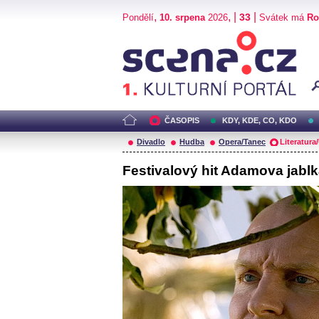
,
, |
|
33
Pondělí
10. srpena
2026
Svátek má
R
Scéna.cz
ČASOPIS
KDY, KDE, CO, KDO
Divadlo
Hudba
Opera/Tanec
Literatura
Festivalový hit Adamova jabl