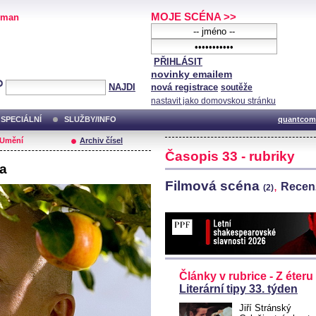
MOJE SCÉNA >>
oman
PŘIHLÁSIT
novinky emailem
NAJDI
nová registrace
soutěže
nastavit jako domovskou stránku
SPECIÁLNÍ
SLUŽBY/INFO
quantcom
/Umění
Archiv čísel
Časopis 33 - rubriky
ka
Filmová scéna
,
Recen
(2)
Články v rubrice - Z éteru
Literární tipy 33. týden
Jiří Stránský