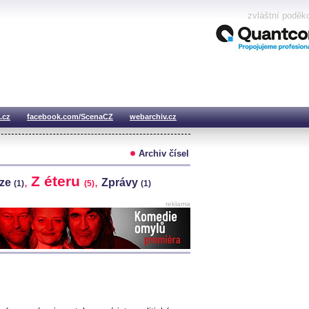
zvláštní poděk
.cz
facebook.com/ScenaCZ
webarchiv.cz
Archiv čísel
Z éteru
,
,
ze
Zprávy
(1)
(5)
(1)
reklama