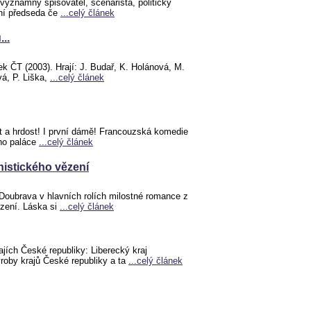
 významný spisovatel, scenárista, politický
ní předseda če
...celý článek
..
 ČT (2003). Hrají: J. Budař, K. Holánová, M.
vá, P. Liška,
...celý článek
 a hrdost! I první dámě! Francouzská komedie
ho paláce
...celý článek
istického vězení
Doubrava v hlavních rolích milostné romance z
zení. Láska si
...celý článek
ajích České republiky: Liberecký kraj
ýroby krajů České republiky a ta
...celý článek