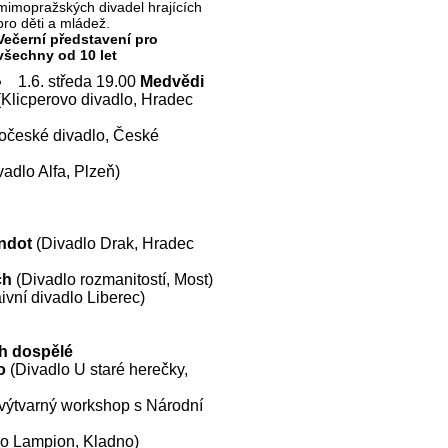
mimopražských divadel hrajících
pro děti a mládež.
Večerní představení pro
všechny od 10 let
1.6. středa 19.00
Medvědi
(Klicperovo divadlo, Hradec
očeské divadlo, České
adlo Alfa, Plzeň)
ndot
(Divadlo Drak, Hradec
ch
(Divadlo rozmanitostí, Most)
ivní divadlo Liberec)
ch dospělé
o
(Divadlo U staré herečky,
 výtvarný workshop s Národní
o Lampion, Kladno)