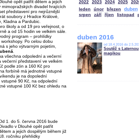
louhé opět patřit dětem a jejich
2022
2023
2024
2025
202
y mimopražských divadel hrajících
duben
leden
únor
březen
set představení pro nejrůznější
srpen
září
říjen
listopad
rát soubory z Hradce Králové,
ě, Kladna a Pardubic.
ro školy a od 19 pro veřejnost, o
rně a od 15 hodin ve velkém sále.
duben 2016
vodný program – prohlídky
né workshopy. Po celou dobu
od 18.4.2016 do 2.5.20
ená s jeho výtvarným pojetím,
Soutěž s Laternou
Hubená
.
magikou
e na všechna odpolední a večerní
a večerní představení ve velkém
Kč podle zón a 160 Kč pro
 na forbíně má jednotné vstupné
 víkendu je na dopolední
é vstupné 90 Kč, na odpolední
tné vstupné 100 Kč bez ohledu na
Od 1. do 5. června 2016 bude
Divadlo v Dlouhé opět patřit
dětem a jejich dospělým během již
18. ročníku přehlídky