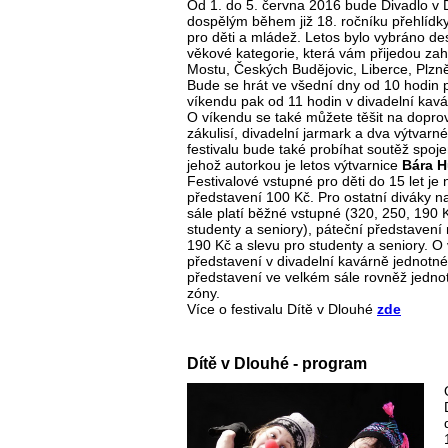
Od 1. do 5. června 2016 bude Divadlo v D
dospělým během již 18. ročníku přehlídk
pro děti a mládež. Letos bylo vybráno de
věkové kategorie, která vám přijedou zah
Mostu, Českých Budějovic, Liberce, Plzn
Bude se hrát ve všední dny od 10 hodin p
víkendu pak od 11 hodin v divadelní kavá
O víkendu se také můžete těšit na dopro
zákulisí, divadelní jarmark a dva výtvar
festivalu bude také probíhat soutěž spoj
jehož autorkou je letos výtvarnice
Bára 
Festivalové vstupné pro děti do 15 let j
představení 100 Kč. Pro ostatní diváky n
sále platí běžné vstupné (320, 250, 190 
studenty a seniory), páteční představení
190 Kč a slevu pro studenty a seniory. O
představení v divadelní kavárně jednotn
představení ve velkém sále rovněž jedno
zóny.
Více o festivalu Dítě v Dlouhé
zde
Dítě v Dlouhé - program