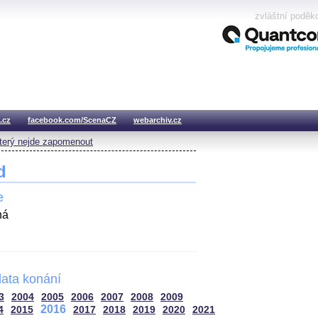
zvláštní poděk
.cz
facebook.com/ScenaCZ
webarchiv.cz
který nejde zapomenout
d
e
há
ata konání
3
2004
2005
2006
2007
2008
2009
2016
4
2015
2017
2018
2019
2020
2021