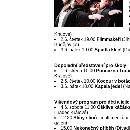
Králové)
2.6. čtvrtek 19.00
Filmmakeři
(Jih
Budějovice)
3.6. pátek 19.00
Spadla klec!
(Div
Dopolední představení pro školy
1.6. středa 10.00
Princezna Tura
Králové)
2.6. čtvrtek 10.00
Kocour v botá
3.6. pátek 10.00
Kapela jede!
(Na
Víkendový program pro děti a jeji
4.6. sobota 11.00
Ošklivé káčátk
Hradec Králové)
12.30
Stíny stínů
- multimediální
galerií
15.00
Nekonečný příběh
(Divadl