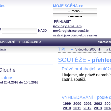
MOJE SCÉNA >>
ška
PŘIHLÁSIT
novinky emailem
NAJDI
nová registrace
soutěže
nastavit jako domovskou stránku
SPECIÁLNÍ
SLUŽBY/INFO
quantcom
TIP!
Videoklip 2005 film, na 
lerie
SOUTĚŽE
- přehle
Právě probíhající soutěž
 Dlouhé
Litujeme, ale právě neprobí
platnost:
žádná soutěž.
od 25.4.2016 do 15.5.2016
VYHLEDÁVÁNÍ - podle d
1999
2000
2001
2002
200
2010
2011
2012
2013
201