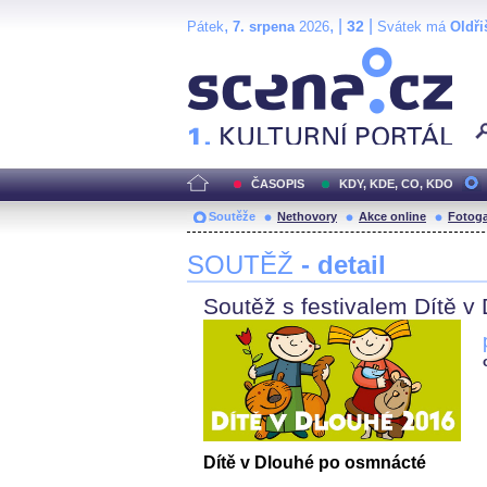
,
, |
|
32
Pátek
7. srpena
2026
Svátek má
Oldři
Scéna.cz
ČASOPIS
KDY, KDE, CO, KDO
Soutěže
Nethovory
Akce online
Fotoga
SOUTĚŽ
- detail
Soutěž s festivalem Dítě v
Dítě v Dlouhé po osmnácté