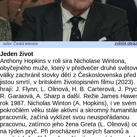
zvětšit obrá
autor: Česká televize
Jeden život
Anthony Hopkins v roli sira Nicholase Wintona,
obyčejného muže, který v předvečer druhé světov
války zachránil stovky dětí z Československa před
jistou smrtí, v britském životopisném filmu (2023).
hrají: J. Flynn, L. Olinová, H. B. Carterová, J. Pry
R. Garaiová, A. Sharp a další. Režie James Hawe
rok 1987. Nicholas Winton (A. Hopkins), i ve svém
pokročilém věku stále aktivní a skromný humanitá
pracovník, začíná vyklízet svou neuspořádanou
pracovnu, zatímco jeho žena Greta (L. Olinová) od
na týden pryč. Při procházení starých šanonů a