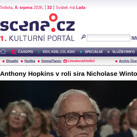
,
, |
|
32
Sobota
8. srpena
2026
Svátek má
Lada
Scéna.cz
NA
ČASOPIS
KDY, KDE, CO, KDO
SPECIÁLNÍ
SLUŽBY/INFO
Divadlo
Hudba
Opera/Tanec
Literatura/Umění
Archiv číse
Anthony Hopkins v roli sira Nicholase Wint