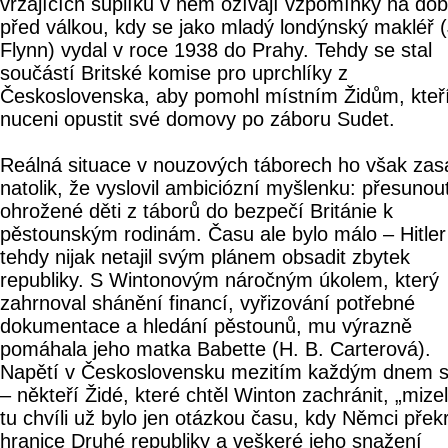
vrzajících šuplíků v něm ožívají vzpomínky na do
před válkou, kdy se jako mladý londýnský makléř (
Flynn) vydal v roce 1938 do Prahy. Tehdy se stal
součástí Britské komise pro uprchlíky z
Československa, aby pomohl místním Židům, kteří
nuceni opustit své domovy po záboru Sudet.
Reálná situace v nouzových táborech ho však zas
natolik, že vyslovil ambiciózní myšlenku: přesunou
ohrožené děti z táborů do bezpečí Británie k
pěstounským rodinám. Času ale bylo málo – Hitler
tehdy nijak netajil svým plánem obsadit zbytek
republiky. S Wintonovým náročným úkolem, který
zahrnoval shánění financí, vyřizování potřebné
dokumentace a hledání pěstounů, mu výrazně
pomáhala jeho matka Babette (H. B. Carterová).
Napětí v Československu mezitím každým dnem sí
– někteří Židé, které chtěl Winton zachránit, „mizel
tu chvíli už bylo jen otázkou času, kdy Němci přek
hranice Druhé republiky a veškeré jeho snažení