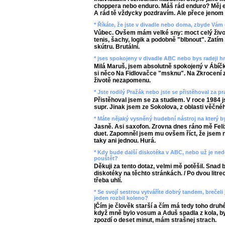
choppera nebo enduro. Máš rád enduro? Měj endu
A rád tě vždycky pozdravím. Ale přece jenom
* Říkáte, že jste v divadle nebo doma, zbyde Vám
Vůbec. Ovšem mám velké sny: moct celý život l
tenis, šachy, logik a podobně "blbnout". Zatí
skútru. Brutální.
* jses spokojeny v divadle ABC nebo bys radeji h
Milá Maruš, jsem absolutně spokojený v Ábíčk
si něco Na Fidlovačce "msknu". Na Zkrocení 
životě nezapomenu.
* Jste rodilý Pražák nebo jste se přistěhoval za pr
Přistěhoval jsem se za studiem. V roce 1984 j
supr. Jinak jsem ze Sokolova, z oblasti věčného
* Máte nějaký vysněný hudební nástroj na který by 
Jasně. Asi saxofon. Zrovna dnes ráno mě Felix
duet. Zapomněl jsem mu ovšem říct, že jsem na
taky ani jednou. Hurá.
* Kdy bude další diskotéka v ABC, nebo už je nedě
pouštět?
Děkuji za tento dotaz, velmi mě potěšil. Snad b
diskotéky na těchto stránkách. / Po dvou litrec
třeba uhlí.
* Se svojí sestrou vytváříte dobrý tandem, brečeli
jeden rozbil koleno?
|Čím je člověk starší a čím má tedy toho druhéh
když mně bylo vosum a Aduš spadla z kola, by
zpozdí o deset minut, mám strašnej strach.