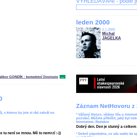
VYHLEDÁVÁNÍ - podle 
leden 2000
5.1.2000
Michal
JAGELKA
alibor GONDÍK - kompletní životopis
...
0
Záznam NetHovoru z 
í), s kterou by jste si rád zahrál na
* Vážený Honzo, vítáme Vás u internet
pozvání. Můžete přiblížit, jaký byl ne
Internetem. Redakce
Dobrý den. Den je slunný a celkem r
e tu není se mnou. Mě to nemrzí :-))
* Dobré odpoledne, co vás vedlo ke 