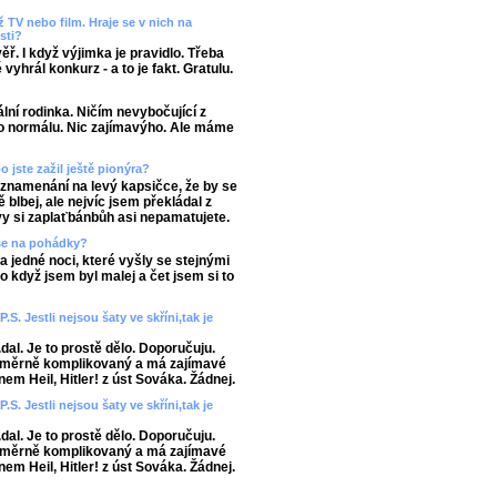
ž TV nebo film. Hraje se v nich na
sti?
ěř. I když výjimka je pravidlo. Třeba
yhrál konkurz - a to je fakt. Gratulu.
ní rodinka. Ničím nevybočující z
o normálu. Nic zajímavýho. Ale máme
o jste zažil ještě pionýra?
vyznamenání na levý kapsičce, že by se
ě blbej, ale nejvíc jsem překládal z
 vy si zaplaťbánbůh asi nepamatujete.
š se na pohádky?
a jedné noci, které vyšly se stejnými
o když jsem byl malej a čet jsem si to
S. Jestli nejsou šaty ve skříni,tak je
dal. Je to prostě dělo. Doporučuju.
e poměrně komplikovaný a má zajímavé
em Heil, Hitler! z úst Sováka. Žádnej.
S. Jestli nejsou šaty ve skříni,tak je
dal. Je to prostě dělo. Doporučuju.
e poměrně komplikovaný a má zajímavé
em Heil, Hitler! z úst Sováka. Žádnej.