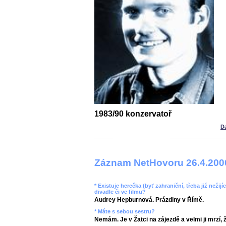
1983/90 konzervatoř
D
Záznam NetHovoru 26.4.200
* Existuje herečka (byť zahraniční, třeba již nežijíc
divadle či ve filmu?
Audrey Hepburnová. Prázdiny v Římě.
* Máte s sebou sestru?
Nemám. Je v Žatci na zájezdě a velmi ji mrzí, ž