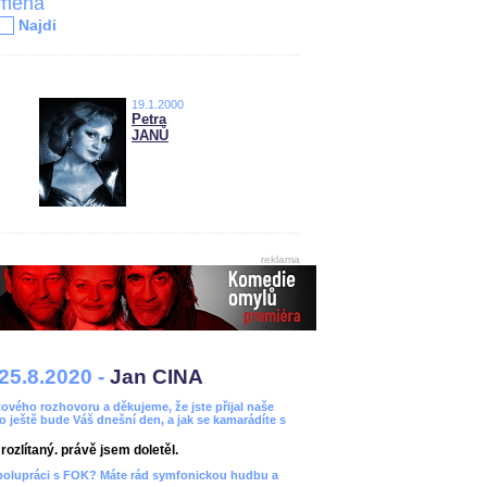
jména
Najdi
19.1.2000
Petra
JANŮ
reklama
25.8.2020 -
Jan CINA
ového rozhovoru a děkujeme, že jste přijal naše
bo ještě bude Váš dnešní den, a jak se kamarádíte s
ozlítaný. právě jsem doletěl.
spolupráci s FOK? Máte rád symfonickou hudbu a