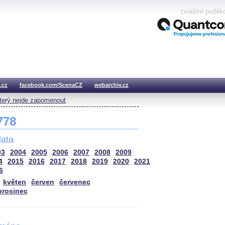
zvláštní poděk
.cz
facebook.com/ScenaCZ
webarchiv.cz
který nejde zapomenout
 778
ata
03
2004
2005
2006
2007
2008
2009
4
2015
2016
2017
2018
2019
2020
2021
6
květen
červen
červenec
prosinec