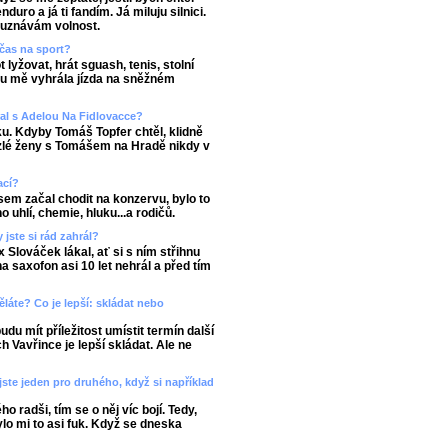
ro a já ti fandím. Já miluju silnici.
 uznávám volnost.
 čas na sport?
yžovat, hrát sguash, tenis, stolní
m u mě vyhrála jízda na sněžném
ral s Adelou Na Fidlovacce?
u. Kdyby Tomáš Topfer chtěl, klidně
zlé ženy s Tomášem na Hradě nikdy v
ací?
sem začal chodit na konzervu, bylo to
 uhlí, chemie, hluku...a rodičů.
jste si rád zahrál?
 Slováček lákal, ať si s ním střihnu
 saxofon asi 10 let nehrál a před tím
láte? Co je lepší: skládat nebo
udu mít příležitost umístit termín další
h Vavřince je lepší skládat. Ale ne
 jste jeden pro druhého, když si například
o radši, tím se o něj víc bojí. Tedy,
lo mi to asi fuk. Když se dneska