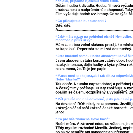
nabídku, případně k jakému druhu filmu.
Dělám hudbu k divadlu. Hudba filmová vyžadu
erudovanost a nadprůměrné schopnosti. Tak
Film vyžaduje hodně tzv. hmoty. Co se týče žá
* Co plánujete do budoucnosti ?
Dítě, dítě.
A...................................................................................
* Jaký máte názor na pohřební písně? Nemyslíte, 
repertoár je příliš úzký?
Mám za sebou velmi slušnou praxi jako ministra
za kapelou". Repertoár se mi zdá dostatečný.
* Jste hudební samouk nebo absolvent lidové šk
Jsem absovent státní konzervatoře obor: hud
nauky, intonace, dějin hudby a kytary. Dva rok
neznamená, že. To je jen papír.
* Marus neni spokojena,ale i tak dik za odpověď.Má
|Tebe "klasika?"
Tak dobře. Neumím napsat dobrej a pořádnej te
A český filmy počínaje 30.lety zbožňuju. A nyn
opařím se čajem, Rozpuštěný a vypuštěný, Zítra
* Měl jste rád rodinné dovolené, jestli jste na ně je
Na dovolené ROH nikdy nezapomenu. Jezdili j
krásných částí naší krásné české hornaté... 
jeho!
* Co pro vás znamená slovo bavič?
Noční můru. A zároveň něco, co vůbec nejsem.
TEdy myslím rozhodně Menšík. Jedinej, nepřek
ho nikdy nemůže ani napodobit ani překonat.