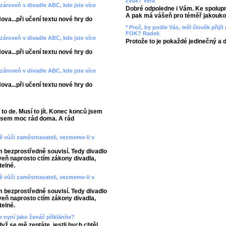
zvuk? Věra
zároveň v divadle ABC, kde jste více
Dobré odpoledne i Vám. Ke spolupr
A pak má vášeň pro téměř jakoukol
va...při učení textu nové hry do
* Proč, by podle Vás, měl člověk přij
FOK? Radek
zároveň v divadle ABC, kde jste více
Protože to je pokaždé jedinečný a 
va...při učení textu nové hry do
zároveň v divadle ABC, kde jste více
va...při učení textu nové hry do
to de. Musí to jít. Konec konců jsem
 Jsem moc rád doma. A rád
tě vůči zaměstnavateli, vezmeme-li v
em bezprostředně souvisí. Tedy divadlo
oveň naprosto ctím zákony divadla,
telné.
tě vůči zaměstnavateli, vezmeme-li v
em bezprostředně souvisí. Tedy divadlo
oveň naprosto ctím zákony divadla,
telné.
e nyní jako ženáč přikláníte?
yž se mě zeptáte, jestli bych chtěl