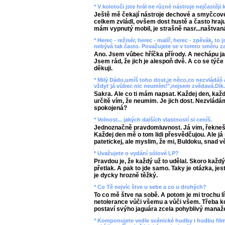
* V kolotoči jste hrál ne různé nástroje nejčastěji 
Ještě mě čekají nástroje dechové a smyčcové
celkem zvládl, ovšem dost hustě a často hraj
mám vypnutý mobil, je strašně nasr...naštvan
* Herec - režisér, herec - malíř, herec - zpěvák, to
nebývá tak často. Považujete se v tomto směru za
Ano. Jsem vůbec hříčka přírody. A nechápu ja
Jsem rád, že jich je alespoň dvě. A co se týče s
děkuji.
* Milý Dádo,umíš toho dost,je něco,co nezvládáš 
vždyť já vůbec nic neumím!",nejsem zvědavá.Dík.
Sakra. Ale co ti mám napsat. Každej den, každ
určitě vím, že neumim. Je jich dost. Nezvlád
spokojená?
* Volnost... jakých dalších vlastností si ceníš.
Jednoznačně pravdomluvnost. Já vim, řekneš si
Každej den mě o tom lidi přesvědčujou. Ale já
patetickej, ale myslim, že mi, Buldoku, snad vě
* Uvažujete o vydání sólové LP?
Pravdou je, že každý už to udělal. Skoro každý..
přetlak. A pak to jde samo. Taky je otázka, jestli
je dycky hrozně těžký.
* Co Tě nejvíc štve u sebe a co u druhých?
To co mě štve na sobě. A potom je mi trochu lí
netolerance vůči všemu a vůči všem. Třeba k
postaví svýho jaguára zcela pohyblivý manaže
* Komponujete vedle scénické hudby i hudbu fil