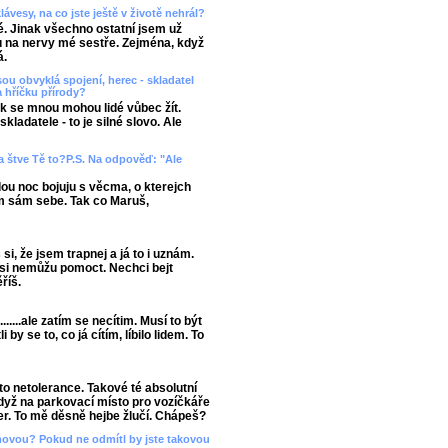
klávesy, na co jste ještě v životě nehrál?
. Jinak všechno ostatní jsem už
u na nervy mé sestře. Zejména, když
á.
 jsou obvyklá spojení, herec - skladatel
 hříčku přírody?
k se mnou mohou lidé vůbec žít.
kladatele - to je silné slovo. Ale
a štve Tě to?P.S. Na odpověď: "Ale
ou noc bojuju s věcma, o kterejch
ám sám sebe. Tak co Maruš,
, že jsem trapnej a já to i uznám.
 si nemůžu pomoct. Nechci bejt
říš.
.....ale zatím se necítim. Musí to být
 by se to, co já cítím, líbilo lidem. To
to netolerance. Takové té absolutní
dyž na parkovací místo pro vozíčkáře
r. To mě děsně hejbe žlučí. Chápeš?
movou? Pokud ne odmítl by jste takovou