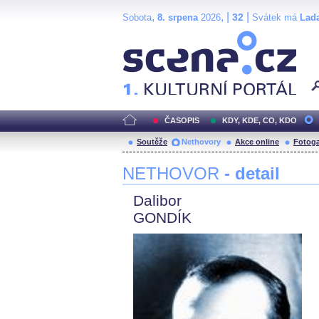
,
, |
|
32
Sobota
8. srpena
2026
Svátek má
Lad
Scéna.cz
ČASOPIS
KDY, KDE, CO, KDO
Soutěže
Nethovory
Akce online
Fotoga
NETHOVOR
- detail
Dalibor
GONDÍK