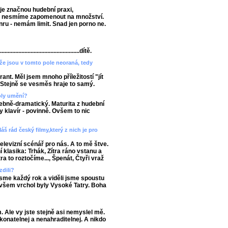
je značnou hudební praxi,
y nesmíme zapomenout na množství.
nru - nemám limit. Snad jen porno ne.
.....................................................dítě.
že jsou v tomto pole neoraná, tedy
nt. Měl jsem mnoho příležitostí "jít
 Stejně se vesměs hraje to samý.
oly umění?
ebně-dramatický. Maturita z hudební
y klavír - povinně. Ovšem to nic
š rád český filmy,který z nich je pro
levizní scénář pro nás. A to mě štve.
í klasika: Trhák, Zítra ráno vstanu a
 to roztočíme..., Špenát, Čtyři vraž
zdili?
sme každý rok a viděli jsme spoustu
ovšem vrchol byly Vysoké Tatry. Boha
 Ale vy jste stejně asi nemyslel mě.
onatelnej a nenahraditelnej. A nikdo