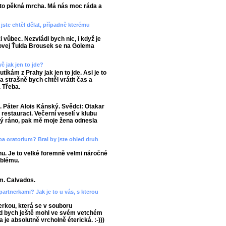
 to pěkná mrcha. Má nás moc ráda a
jste chtěl dělat, případně kterému
i vůbec. Nezvládl bych nic, i když je
kovej Ťulda Brousek se na Golema
č jak jen to jde?
íkám z Prahy jak jen to jde. Asi je to
a strašně bych chtěl vrátit čas a
. Třeba.
. Páter Alois Kánský. Svědci: Otakar
estauraci. Večerní veselí v klubu
tý ráno, pak mě moje žena odnesla
a oratorium? Bral by jste ohled druh
u. Je to velké foremně velmi náročné
oblému.
m. Calvados.
partnerkami? Jak je to u vás, s kterou
nerkou, která se v souboru
kud bych ještě mohl ve svém vetchém
 je absolutně vrcholně éterická. :-)))