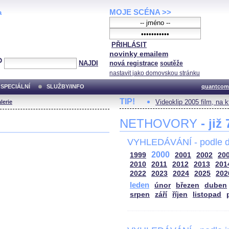
MOJE SCÉNA >>
a
PŘIHLÁSIT
novinky emailem
NAJDI
nová registrace
soutěže
nastavit jako domovskou stránku
SPECIÁLNÍ
SLUŽBY/INFO
quantcom
TIP!
Videoklip 2005 film, na 
lerie
NETHOVORY
- již
VYHLEDÁVÁNÍ - podle d
2000
1999
2001
2002
20
2010
2011
2012
2013
201
2022
2023
2024
2025
202
leden
únor
březen
duben
srpen
září
říjen
listopad