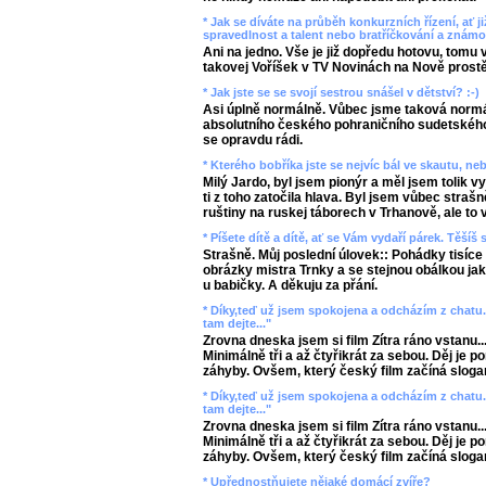
* Jak se díváte na průběh konkurzních řízení, ať ji
spravedlnost a talent nebo bratříčkování a známo
Ani na jedno. Vše je již dopředu hotovu, tomu v
takovej Voříšek v TV Novinách na Nově prostě v
* Jak jste se se svojí sestrou snášel v dětství? :-)
Asi úplně normálně. Vůbec jsme taková normál
absolutního českého pohraničního sudetskéh
se opravdu rádi.
* Kterého bobříka jste se nejvíc bál ve skautu, neb
Milý Jardo, byl jsem pionýr a měl jsem tolik 
ti z toho zatočila hlava. Byl jsem vůbec strašn
ruštiny na ruskej táborech v Trhanově, ale to
* Píšete dítě a dítě, ať se Vám vydaří párek. Těší
Strašně. Můj poslední úlovek:: Pohádky tisíce 
obrázky mistra Trnky a se stejnou obálkou jak
u babičky. A děkuju za přání.
* Díky,teď už jsem spokojena a odcházím z chatu.P.
tam dejte..."
Zrovna dneska jsem si film Zítra ráno vstanu...
Minimálně tři a až čtyřikrát za sebou. Děj j
záhyby. Ovšem, který český film začíná slogan
* Díky,teď už jsem spokojena a odcházím z chatu.P.
tam dejte..."
Zrovna dneska jsem si film Zítra ráno vstanu...
Minimálně tři a až čtyřikrát za sebou. Děj j
záhyby. Ovšem, který český film začíná slogan
* Upřednostňujete nějaké domácí zvíře?