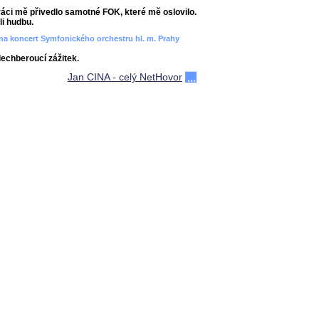
áci mě přivedlo samotné FOK, které mě oslovilo.
i hudbu.
ít na koncert Symfonického orchestru hl. m. Prahy
dechberoucí zážitek.
Jan CINA - celý NetHovor