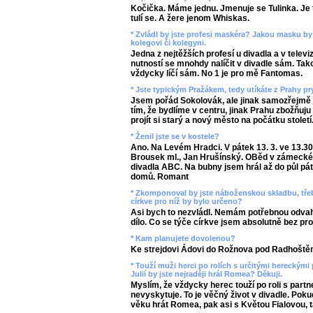
Kočička. Máme jednu. Jmenuje se Tulinka. Je
tulí se. A žere jenom Whiskas.
* Zvládl by jste profesi maskéra? Jakou masku by 
kolegovi či kolegyni.
Jedna z nejtěžších profesí u divadla a v televiz
nutností se mnohdy nalíčit v divadle sám. Ta
vždycky líčí sám. No 1 je pro mě Fantomas.
* Jste typickým Pražákem, tedy utíkáte z Prahy pry
Jsem pořád Sokolovák, ale jinak samozřejmě ut
tím, že bydlíme v centru, jinak Prahu zbožňuju 
projít si starý a nový město na počátku století
* Ženil jste se v kostele?
Ano. Na Levém Hradci. V pátek 13. 3. ve 13.30
Brousek ml., Jan Hrušínský. OBěd v zámecké r
divadla ABC. Na bubny jsem hrál až do půl pá
domů. Romant
* Zkomponoval by jste náboženskou skladbu, třeb
církve pro níž by bylo určeno?
Asi bych to nezvládl. Nemám potřebnou odvah
dílo. Co se týče církve jsem absolutně bez pr
* Kam planujete dovolenou?
Ke strejdovi Ádovi do Rožnova pod Radhoště
* Touží muži herci po rolích s určitými hereckými 
Julií by jste nejraději hrál Romea? Děkuji.
Myslím, že vždycky herec touží po roli s part
nevyskytuje. To je věčný život v divadle. Po
věku hrát Romea, pak asi s Květou Fialovou, ta