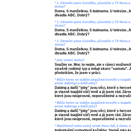
* 1. Zdravím pane Gondíku, působíte v TV Nova a 
doma?
Doma. S manželkou. S bubnama. U televize...No
divadla ABC. Dobrý?
* 1. Zdravím pane Gondíku, působíte v TV Nova a 
doma?
Doma. S manželkou. S bubnama. U televize...No
divadla ABC. Dobrý?
* 1. Zdravím pane Gondíku, působíte v TV Nova a 
doma?
Doma. S manželkou. S bubnama. U televize...No
divadla ABC. Dobrý?
* jses vubec doma?
Snažim se. Moc to nejde, ale v rámci možností 
strašně rodinný typ a miluji skoro "samotu".
předstírám, že jsem v práci.
* Může herec ve stálém angažmá hovořit o loajali
potaz dabingy a další joby?
Dabing a další "joby" jsou věci, které s herc
je vlasně loajální vůči mně a já jsem rád. Zár
které jsou neúprosné, neporušitelné a nezruši
* Může herec ve stálém angažmá hovořit o loajali
potaz dabingy a další joby?
Dabing a další "joby" jsou věci, které s herc
je vlasně loajální vůči mně a já jsem rád. Zár
které jsou neúprosné, neporušitelné a nezruši
* Manželství nebo volný vztah dvou lidí, k čemu s
Individuální rozhodnutí každého. Stejně jako kd