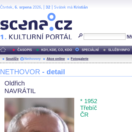
,
, |
|
32
Čtvrtek
6. srpena
2026
Svátek má
Kristián
Scéna.cz
NA
ČASOPIS
KDY, KDE, CO, KDO
SPECIÁLNÍ
SLUŽBY/INFO
Soutěže
Nethovory
Akce online
Fotogalerie
NETHOVOR
- detail
Oldřich
NAVRÁTIL
* 1952
Třebíč
ČR