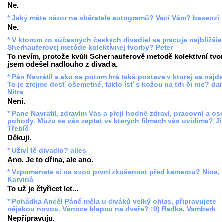
Ne.
* Jaký máte názor na sběratele autogramů? Vadí Vám? basenzi
Ne.
* V ktorom zo súčasných českých divadiel sa pracuje najbližšie
Sherhauferovej metóde kolektívnej tvorby? Peter
To nevím, protože kvůli Scherhauferově metodě kolektivní tvo
jsem odešel nadlouho z divadla.
* Pán Navrátil a ako sa potom hrá taká postava v ktorej sa nájd
To je zrejme dosť ošemetné, takto ísť s kožou na trh či nie? da
Nitra
Není.
* Pane Navrátil, zdravím Vás a přejí hodně zdraví, pracovní a os
pohody. Můžu se vás zeptat ve kterých filmech vás uvidíme? Ji
Třebíč
Děkuji.
* Uživí tě divadlo? alles
Ano. Je to dřina, ale ano.
* Vzpomenete si na svou první zkušenost před kamerou? Nina,
Karviná
To už je čtyřicet let...
* Pohádka Anděl Páně měla u diváků velký ohlas, připravujete
nějakou novou. Vánoce klepou na dveře? :0) Radka, Vamberk
Nepřipravuju.