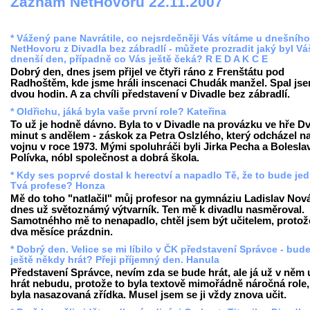
Záznam NetHovoru 22.11.2007
* Vážený pane Navrátile, co nejsrdečněji Vás vítáme u dnešního
NetHovoru z Divadla bez zábradlí - můžete prozradit jaký byl Vá
dnenší den, případně co Vás ještě čeká? R E D A K C E
Dobrý den, dnes jsem přijel ve čtyři ráno z Frenštátu pod
Radhoštěm, kde jsme hráli inscenaci Chudák manžel. Spal js
dvou hodin. A za chvíli představení v Divadle bez zábradlí.
* Oldřichu, jáká byla vaše první role? Kateřina
To už je hodně dávno. Byla to v Divadle na provázku ve hře D
minut s andělem - záskok za Petra Oslzlého, který odcházel n
vojnu v roce 1973. Mými spoluhráči byli Jirka Pecha a Bolesla
Polívka, nóbl společnost a dobrá škola.
* Kdy ses poprvé dostal k herectví a napadlo Tě, že to bude je
Tvá profese? Honza
Mě do toho "natlačil" můj profesor na gymnáziu Ladislav Nov
dnes už světoznámý výtvarník. Ten mě k divadlu nasměroval.
Samotnéhho mě to nenapadlo, chtěl jsem být učitelem, protož
dva měsíce prázdnin.
* Dobrý den. Velice se mi líbilo v ČK představení Správce - bud
ještě někdy hrát? Přeji příjemný den. Hanula
Představení Správce, nevím zda se bude hrát, ale já už v něm 
hrát nebudu, protože to byla textově mimořádně náročná role,
byla nasazovaná zřídka. Musel jsem se ji vždy znova učit.