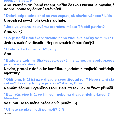
recept? Vlasta P.
Ano. Nemám oblíbený recept, vařím českou klasiku a myslím, 
dobře, podle vyjádření strávníků.
* Dobré odpoledne chci se vás zeptat jak slavíte vánoce? Lída
Uprostřed svých blízkých na chatě.
* Jste ve vztahu ke svému rodnému městu Třebíči patriot?
Ano, velký.
* Co je horší zkouška v divadle nebo zkouška scény ve filmu? 
Jednoznačně v divadle. Neporovnatelně náročnější.
* Hráte rád v komédiách? jamy
Ano.
* Budete s Letními Shakespearovskými slavnostmi spolupracova
příštím roce? Věra
Nevím, protože došlo ke konfliktu s jedním z majitelů pořádají
agentury.
* Oldřichu, hrál jsi už v divadle svou životní roli? Nebo na ni st
čekáš? Jaká by to byla postava? Alena, Brno
Nemám žádnou vysněnou roli. Beru to tak, jak to život přináší.
* Baví vás více hrát ve filmech,nebo na divadelních prknech?
Misislav
Ve filmu. Je to méně práce a víc peněz. :-)
* Už jste se plavil lodí po moři? Jiří