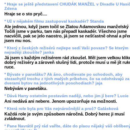
* Hraje se ještě představení CHUDÁK MANŽEL v Divadle U Hasi
Zdena
Hraje se o sto pryč....
* Už v nějakém filmu zastupoval kaskadér? Standa
Ale jednou, když jsem točil se Zlatou Adamovskou manželský 
Točili jsme v parku, tam nás přepadl kaskadér. Všechno jsme
nacvičili, pak se jelo naostro, já jsem se nešťastně ohnal a pře
jsem mu nos.
* Který z českých režisérů nejlepe sedí Vaši povaze? Se kterým
nejraději zkoušíte? janka
Já jsem s každým režisérem rád zkoušel. Měl jsem velkou klik
dobrý režiséry a zároveň slušný lidi, protože musí u mě jít ruk
ruce.
* Bývate v paneláku? Ak áno, chodievate po schodoch, aby
stezachytil trochu z tých malých príbehov, čo sa odohrávajú za
dverami bytov na jednotlivých poschodiach? jaja
Nebývám v paneláku.
* Dává Harry ostatním postavám naději, nebo jim jí bere? Lucie
Ani nedává ani nebere. Jenom upozorňuje na možnosti.
* Která role byla pro Vás nejnáročnější a proč? Galásková
Každá role je svým způsobem náročná. Dobrý herec ji musí
zvládnout.
* Pane Navrátil prý rád vaříte, dáte do placu nějaký váš oblíben