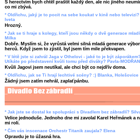
S herectvím bych chtěl praštit každý den, ale nic jiného neumí
co mi zbývá.
* Oldřichu, jaký je to pocit na sebe koukat v kině nebo televizi? 
Iveta
Hrozný.
* Jak se ti hraje s kolegy, kteří jsou někdy o dvě generace mlad
Milka
Dobře. Myslím si, že vyrůstá velmi silná mladá generace výbo
herců. Když jsem to zjistil, byl jsem tím mile překvapen.
* V létě jste si zahrál Jaga v Othelovi - jaké to je být záporákem
Utíkáte po představení kvůli tomu před diváky? Pavla-MODŘA
Kvůli Jagovi jsem neutíkal, ale chci být co nejdřív doma.
* Oldřichu, jak se Ti hrají lechtivé scény? :) Blanka, Holešovice
Žádný jsem zatím nehrál, zaplaťpánbu.
* Jak jste se dostal ke spolupráci s Divadlem bez zábradlí? Silv
Velice jednoduše. Jednoho dne mi zavolal Karel Heřmánek a n
mi roli.
* Čím vás inscenace Orchestr Titanik zaujala? Elena
Opravdu je to úžasná hra.