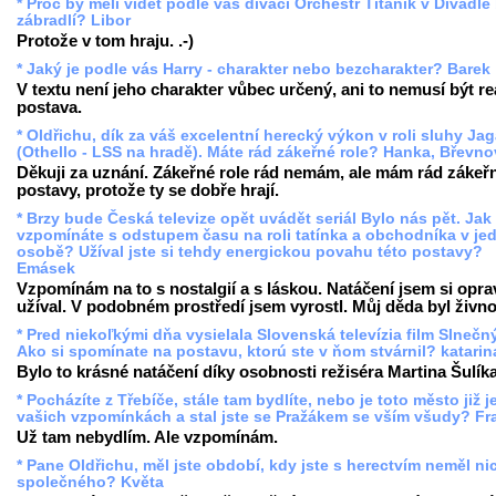
* Proč by měli vidět podle vás diváci Orchestr Titanik v Divadle
zábradlí? Libor
Protože v tom hraju. .-)
* Jaký je podle vás Harry - charakter nebo bezcharakter? Barek
V textu není jeho charakter vůbec určený, ani to nemusí být re
postava.
* Oldřichu, dík za váš excelentní herecký výkon v roli sluhy Ja
(Othello - LSS na hradě). Máte rád zákeřné role? Hanka, Břevno
Děkuji za uznání. Zákeřné role rád nemám, ale mám rád zákeř
postavy, protože ty se dobře hrají.
* Brzy bude Česká televize opět uvádět seriál Bylo nás pět. Jak
vzpomínáte s odstupem času na roli tatínka a obchodníka v je
osobě? Užíval jste si tehdy energickou povahu této postavy?
Emásek
Vzpomínám na to s nostalgií a s láskou. Natáčení jsem si opr
užíval. V podobném prostředí jsem vyrostl. Můj děda byl živno
* Pred niekoľkými dňa vysielala Slovenská televízia film Slnečný
Ako si spomínate na postavu, ktorú ste v ňom stvárnil? katarin
Bylo to krásné natáčení díky osobnosti režiséra Martina Šulíka
* Pocházíte z Třebíče, stále tam bydlíte, nebo je toto město již j
vašich vzpomínkách a stal jste se Pražákem se vším všudy? Fr
Už tam nebydlím. Ale vzpomínám.
* Pane Oldřichu, měl jste období, kdy jste s herectvím neměl ni
společného? Květa