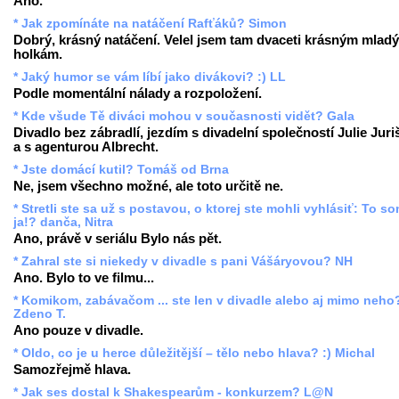
Ano.
* Jak zpomínáte na natáčení Rafťáků? Simon
Dobrý, krásný natáčení. Velel jsem tam dvaceti krásným mlad
holkám.
* Jaký humor se vám líbí jako divákovi? :) LL
Podle momentální nálady a rozpoložení.
* Kde všude Tě diváci mohou v současnosti vidět? Gala
Divadlo bez zábradlí, jezdím s divadelní společností Julie Juri
a s agenturou Albrecht.
* Jste domácí kutil? Tomáš od Brna
Ne, jsem všechno možné, ale toto určitě ne.
* Stretli ste sa už s postavou, o ktorej ste mohli vyhlásiť: To s
ja!? danča, Nitra
Ano, právě v seriálu Bylo nás pět.
* Zahral ste si niekedy v divadle s pani Vášáryovou? NH
Ano. Bylo to ve filmu...
* Komikom, zabávačom ... ste len v divadle alebo aj mimo neho
Zdeno T.
Ano pouze v divadle.
* Oldo, co je u herce důležitější – tělo nebo hlava? :) Michal
Samozřejmě hlava.
* Jak ses dostal k Shakespearům - konkurzem? L@N