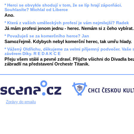
* Herci se obvykle shodují v tom, že se líp hrají záporňáci.
Souhlasíte? Michlal od Liberce
Ano.
* Která z vašich uměleckých profesí je vám nejmilejší? Radek
Já mám profesi jenom jednu - herec. Nemám si z čeho vybírat.
* Považuješ se za komerčního herce? Jan
Samozřejmě. Kdybych nebyl komerční herec, tak umřu hlady.
* Vážený Oldřichu, děkujeme za velmi příjemný podvečer. Vaše 
závěrem Díky. R E D A K C E
Přeju všem stálé a pevné zdraví. Přijďte všichni do Divadla be
zábradlí na představení Orchestr Titanik.
Zprávy do emailu