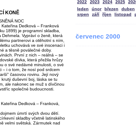
2022
2023
2024
2025
202
leden
únor
březen
duben
CÍ KONĚ
srpen
září
říjen
listopad
JASNĚNÁ NOC
: Kateřina Dedková – Franková
ku 1899) je programní skladba,
červenec 2000
 Dehmela. Vypráví o ženě, která
lému partnerovi a otěhotní s ním,
ápletku uchovává ve své inscenaci i
né a těsně poválečné doby.
nách. První z nich – reálná – se
dovské dívka, která přežila hrůzy
mu o své nedávné minulosti, o své
i – i o tom, že nosí pod srdcem
tarší“ časovou rovinu. Její nový
í krutý duševní boj, láska se tu
ím, ale nakonec se muž s dívčinou
 vstříc společné budoucnosti.
: Kateřina Dedková – Franková,
 dojmem úmrtí svých dvou dětí.
írkevní skladby včetně latinského
stně velmi světská. Zármutek nad