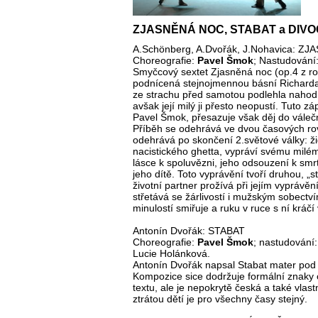
ZJASNĚNÁ NOC, STABAT a DIVO
A.Schönberg, A.Dvořák, J.Nohavica: Z
Choreografie:
Pavel Šmok
; Nastudování
Smyčcový sextet Zjasněná noc (op.4 z ro
podnícená stejnojmennou básní Richarda
ze strachu před samotou podlehla nahodi
avšak její milý ji přesto neopustí. Tuto z
Pavel Šmok, přesazuje však děj do váleč
Příběh se odehrává ve dvou časových rovi
odehrává po skončení 2.světové války: ži
nacistického ghetta, vypráví svému milé
lásce k spoluvězni, jeho odsouzení k smrt
jeho dítě. Toto vyprávění tvoří druhou, „s
životní partner prožívá při jejím vyprávěn
střetává se žárlivostí i mužským sobectv
minulostí smiřuje a ruku v ruce s ní kráčí
Antonín Dvořák: STABAT
Choreografie:
Pavel Šmok
; nastudování
Lucie Holánková.
Antonín Dvořák napsal Stabat mater pod
Kompozice sice dodržuje formální znaky c
textu, ale je nepokrytě česká a také vla
ztrátou dětí je pro všechny časy stejný.