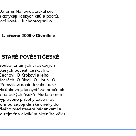
Jaromír Nohavica získal své
 dotýkají lidských citů a pocitů,
vocí koně… k choreografii o
1. března 2009 v Divadle v
sek: STARÉ POVĚSTI ČESKÉ
Soubor známých Jiráskových
Starých pověstí českých O
Čechovi, O Krokovi a jeho
dcerách, O Bivoji, O Libuši, O
Přemyslovi nastudovala Lucie
Holánková jako syntézu tanečních
a hereckých úseků. Moderátorem
vyprávěné příběhy zábavnou
formou zapojí dětské diváky do
živého představení hádankami a
no zejména divákům školního věku