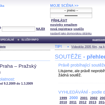
MOJE SCÉNA >>
ška
PŘIHLÁSIT
novinky emailem
NAJDI
nová registrace
soutěže
nastavit jako domovskou stránku
SPECIÁLNÍ
SLUŽBY/INFO
quantcom
TIP!
Videoklip 2005 film, na 
lerie
SOUTĚŽE
- přehle
Právě probíhající soutěž
Praha – Pražský
a
Litujeme, ale právě neprobí
žádná soutěž.
platnost:
od 9.2.2009 do 1.3.2009
VYHLEDÁVÁNÍ - podle d
2000
1999
2001
2002
20
2010
2011
2012
2013
201