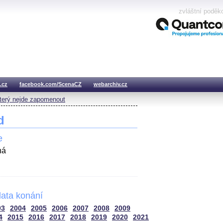
zvláštní poděk
.cz
facebook.com/ScenaCZ
webarchiv.cz
který nejde zapomenout
d
e
há
ata konání
03
2004
2005
2006
2007
2008
2009
4
2015
2016
2017
2018
2019
2020
2021