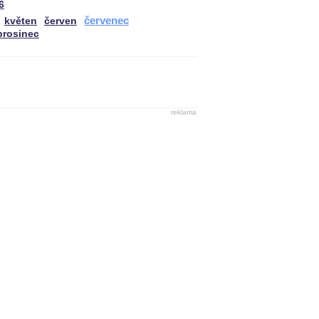
6
červenec
květen
červen
prosinec
reklama