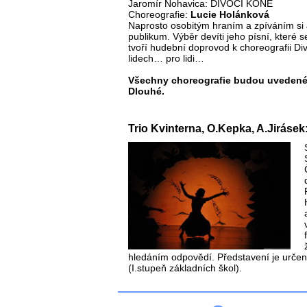
Jaromír Nohavica: DIVOCÍ KONĚ
Choreografie:
Lucie Holánková
Naprosto osobitým hraním a zpíváním si 
publikum. Výběr devíti jeho písní, které se
tvoří hudební doprovod k choreografii Di
lidech… pro lidi…
Všechny choreografie budou uvedené 
Dlouhé.
Trio Kvinterna, O.Kepka, A.Jirá
hledáním odpovědí. Představení je urče
(I.stupeň základních škol).