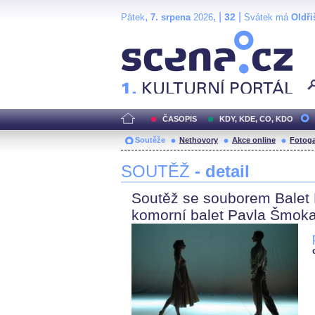
,
, |
|
32
Pátek
7. srpena
2026
Svátek má
Oldři
Scéna.cz
ČASOPIS
KDY, KDE, CO, KDO
Soutěže
Nethovory
Akce online
Fotoga
SOUTĚŽ
- detail
Soutěž se souborem Balet 
komorní balet Pavla Šmok