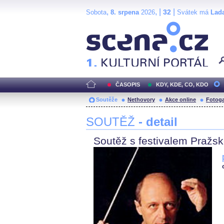
,
, |
|
32
Sobota
8. srpena
2026
Svátek má
Lad
Scéna.cz
ČASOPIS
KDY, KDE, CO, KDO
Soutěže
Nethovory
Akce online
Fotoga
SOUTĚŽ
- detail
Soutěž s festivalem Pražsk