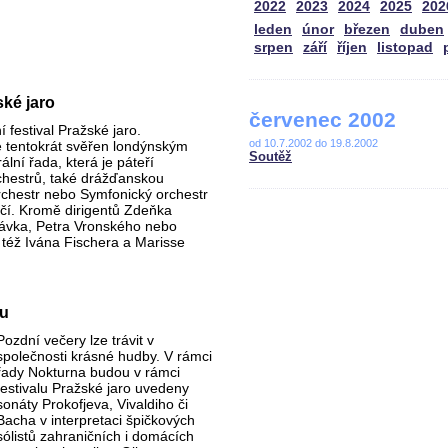
2022
2023
2024
2025
202
leden
únor
březen
duben
srpen
září
říjen
listopad
ské jaro
červenec 2002
 festival Pražské jaro.
od 10.7.2002 do 19.8.2002
e tentokrát svěřen londýnským
Soutěž
ální řada, která je páteří
hestrů, také drážďanskou
rchestr nebo Symfonický orchestr
nčí. Kromě dirigentů Zdeňka
hlávka, Petra Vronského nebo
i též Ivána Fischera a Marisse
nu
Pozdní večery lze trávit v
společnosti krásné hudby. V rámci
řady Nokturna budou v rámci
festivalu Pražské jaro uvedeny
sonáty Prokofjeva, Vivaldiho či
Bacha v interpretaci špičkových
sólistů zahraničních i domácích