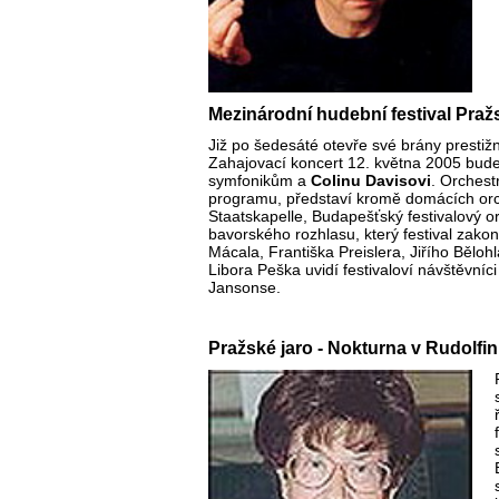
Mezinárodní hudební festival Praž
Již po šedesáté otevře své brány prestižní
Zahajovací koncert 12. května 2005 bud
symfonikům a
Colinu Davisovi
. Orchestr
programu, představí kromě domácích orc
Staatskapelle, Budapešťský festivalový o
bavorského rozhlasu, který festival zako
Mácala, Františka Preislera, Jiřího Bělo
Libora Peška uvidí festivaloví návštěvníc
Jansonse.
Pražské jaro - Nokturna v Rudolfi