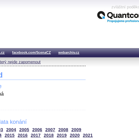
zvláštní poděk
.cz
facebook.com/ScenaCZ
webarchiv.cz
který nejde zapomenout
d
e
há
ata konání
03
2004
2005
2006
2007
2008
2009
4
2015
2016
2017
2018
2019
2020
2021