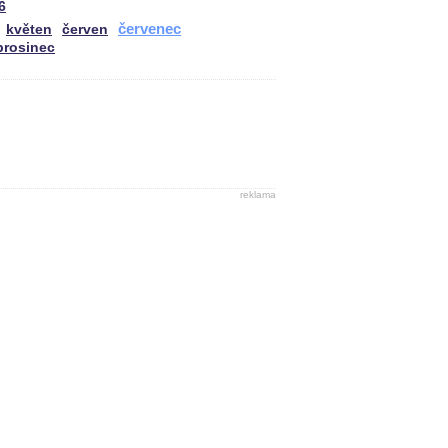
6
červenec
květen
červen
prosinec
reklama