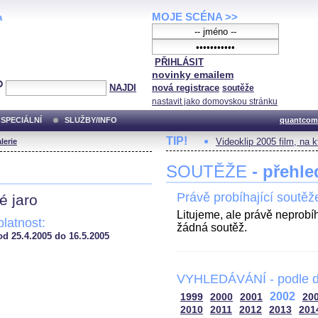
MOJE SCÉNA >>
a
PŘIHLÁSIT
novinky emailem
NAJDI
nová registrace
soutěže
nastavit jako domovskou stránku
SPECIÁLNÍ
SLUŽBY/INFO
quantcom
TIP!
Videoklip 2005 film, na 
lerie
SOUTĚŽE
- přehle
Právě probíhající soutěž
é jaro
Litujeme, ale právě neprobí
platnost:
žádná soutěž.
od 25.4.2005 do 16.5.2005
VYHLEDÁVÁNÍ - podle d
2002
1999
2000
2001
20
2010
2011
2012
2013
201