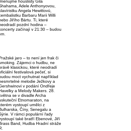
jmenujme houslisty Gila
Shahama, Adele Anthonyovou,
klavíristku Angela Hewittovú,
cembalistku Barbaru Marii Willi
nebo Jiřího Bártu. Ti, které
neodradí pozdní hodina –
koncerty začínají v 21:30 – budou
em.
Pražské jaro – to není jen frak či
smoking. Zájemci o hudbu, ne
právě klasickou, které neodradí
oficiální festivalová pečeť, si
budou moct vychutnat například
nesmrtelné melodie Ježkovy a
Gershwinovi v podání Ondřeje
Havelky a Melody Makers. 28.
května se v divadle Archa
uskuteční Etnomaraton, na
kterém vystoupí umělci z
Bulharska, Číny, Senegalu a
Sýrie. V rámci populární řady
vystoupí také bratří Ebenové, Jiří
 Brass Band, Hudba Hradní stráže
R.