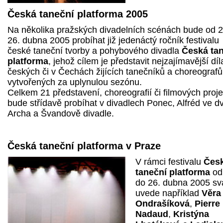
Česká taneční platforma 2005
Na několika pražských divadelních scénách bude od 2
26. dubna 2005 probíhat již jedenáctý ročník festivalu
české taneční tvorby a pohybového divadla
Česká ta
platforma
, jehož cílem je představit nejzajímavější díl
českých či v Čechách žijících tanečníků a choreografů
vytvořených za uplynulou sezónu.
Celkem 21 představení, choreografií či filmových proje
bude střídavě probíhat v divadlech Ponec, Alfréd ve d
Archa a Švandově divadle.
Česká taneční platforma v Praze
V rámci festivalu
Čes
taneční platforma
od
do 26. dubna 2005 svá
uvede například
Věra
Ondrašíková
,
Pierre
Nadaud
,
Kristýna