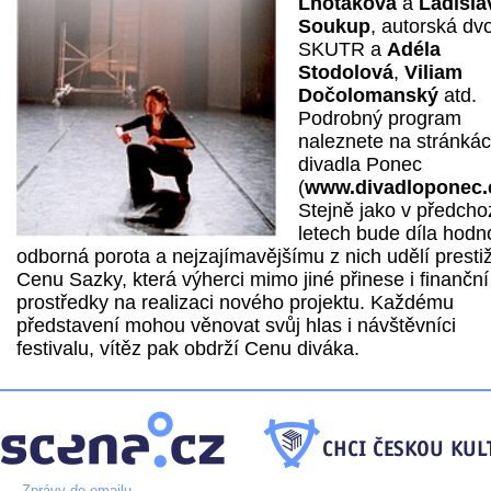
Lhotáková
a
Ladisla
Soukup
, autorská dvo
SKUTR a
Adéla
Stodolová
,
Viliam
Dočolomanský
atd.
Podrobný program
naleznete na stránká
divadla Ponec
(
www.divadloponec.
Stejně jako v předcho
letech bude díla hodno
odborná porota a nejzajímavějšímu z nich udělí presti
Cenu Sazky, která výherci mimo jiné přinese i finanční
prostředky na realizaci nového projektu. Každému
představení mohou věnovat svůj hlas i návštěvníci
festivalu, vítěz pak obdrží Cenu diváka.
Zprávy do emailu