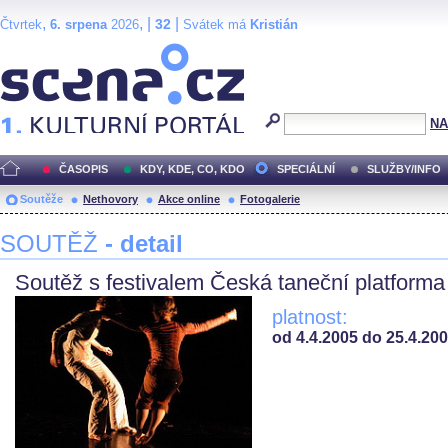
,
, |
|
32
Čtvrtek
6. srpena
2026
Svátek má
Kristián
Scéna.cz
NA
ČASOPIS
KDY, KDE, CO, KDO
SPECIÁLNÍ
SLUŽBY/INFO
Soutěže
Nethovory
Akce online
Fotogalerie
SOUTĚŽ
- detail
Soutěž s festivalem Česká taneční platforma
platnost:
od 4.4.2005 do 25.4.20