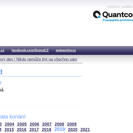
zvláštní poděk
.cz
facebook.com/ScenaCZ
webarchiv.cz
vý den / Nikdo nemůže být na všechno sám
d
e
há
ata konání
3
2004
2005
2006
2007
2008
2009
2019
4
2015
2016
2017
2018
2020
2021