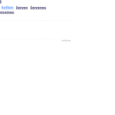
6
květen
červen
červenec
prosinec
reklama