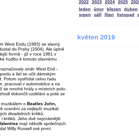
2022
2023
2024
2025
202
leden
únor
březen
duben
srpen
září
říjen
listopad
květen 2019
ém West Endu (1983) se slavný
dostal do Prahy (2004). Ale úplně
ejší formě - již v roce 1981 v
 také hudbu k tomuto slavnému
nenaznačovaly směr West End -
erpoolu a šel se učit dámským
et. Potom vystřídal celou řadu
m, pracoval v automobilce a na
hž se mnohé hrály v místních polo-
zhodl dokončit vzdělání a poté se
ji muzikálem o
Beatles John,
vě ocenění za nejlepší muzikál:
h divadelních kritiků.
a i kritiků. Jeho dvě nejznámější
Valentine
mají několik společných
dal Willy Russell své první
.