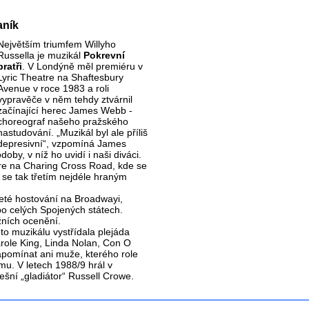
aník
Největším triumfem Willyho
Russella je muzikál
Pokrevní
bratři
. V Londýně měl premiéru v
Lyric Theatre na Shaftesbury
Avenue v roce 1983 a roli
vypravěče v něm tehdy ztvárnil
začínající herec James Webb -
choreograf našeho pražského
nastudování. „Muzikál byl ale příliš
depresivní“, vzpomíná James
doby, v níž ho uvidí i naši diváci.
tre na Charing Cross Road, kde se
l se tak třetím nejdéle hraným
leté hostování na Broadwayi,
 celých Spojených státech.
ižních ocenění.
to muzikálu vystřídala plejáda
arole King, Linda Nolan, Con O
zapomínat ani muže, kterého role
lmu. V letech 1988/9 hrál v
ešní „gladiátor“ Russell Crowe.