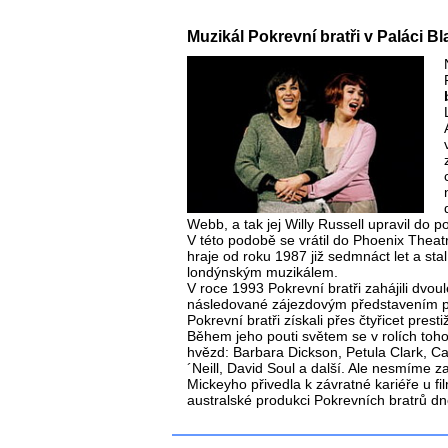
Muzikál Pokrevní bratři v Paláci Bl
Webb, a tak jej Willy Russell upravil do po
V této podobě se vrátil do Phoenix Thea
hraje od roku 1987 již sedmnáct let a sta
londýnským muzikálem.
V roce 1993 Pokrevní bratři zahájili dvou
následované zájezdovým představením po
Pokrevní bratři získali přes čtyřicet prest
Během jeho pouti světem se v rolích toho
hvězd: Barbara Dickson, Petula Clark, C
´Neill, David Soul a další. Ale nesmíme 
Mickeyho přivedla k závratné kariéře u fi
australské produkci Pokrevních bratrů dn