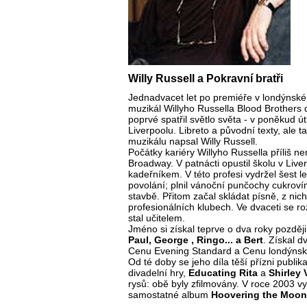
Willy Russell a Pokravní bratři
Jednadvacet let po premiéře v londýnsk
muzikál Willyho Russella Blood Brothers 
poprvé spatřil světlo světa - v poněkud útl
Liverpoolu. Libreto a původní texty, ale
muzikálu napsal Willy Russell.
Počátky kariéry Willyho Russella příliš 
Broadway. V patnácti opustil školu v Liv
kadeřníkem. V této profesi vydržel šest l
povolání; plnil vánoční punčochy cukroví
stavbě. Přitom začal skládat písně, z nic
profesionálních klubech. Ve dvaceti se ro
stal učitelem.
Jméno si získal teprve o dva roky pozdě
Paul, George , Ringo... a Bert
. Získal d
Cenu Evening Standard a Cenu londýnskýc
Od té doby se jeho díla těší přízni publik
divadelní hry,
Educating Rita
a
Shirley 
rysů: obě byly zfilmovány. V roce 2003 vy
samostatné album
Hoovering the Moon