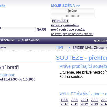
MOJE SCÉNA >>
tián
PŘIHLÁSIT
novinky emailem
NAJDI
nová registrace
soutěže
nastavit jako domovskou stránku
SPECIÁLNÍ
SLUŽBY/INFO
quantcom
TIP!
SPIDER-MAN: Zbrusu no
lerie
SOUTĚŽE
- přehle
Právě probíhající soutěž
í bratři
Litujeme, ale právě neprobí
platnost:
žádná soutěž.
od 25.4.2005 do 1.5.2005
VYHLEDÁVÁNÍ - podle d
1999
2000
2001
2002
200
2010
2011
2012
2013
201