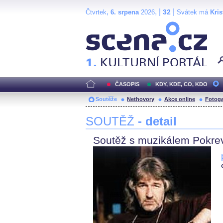
,
, |
|
32
Čtvrtek
6. srpena
2026
Svátek má
Kris
Scéna.cz
ČASOPIS
KDY, KDE, CO, KDO
Soutěže
Nethovory
Akce online
Fotoga
SOUTĚŽ
- detail
Soutěž s muzikálem Pokrevn