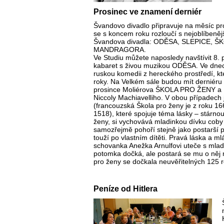
Prosinec ve znamení derniér
Švandovo divadlo připravuje na měsíc pro
se s koncem roku rozloučí s nejoblíbeně
Švandova divadla: ODĚSA, SLEPICE, 
MANDRAGORA.
Ve Studiu můžete naposledy navštívit 8. 
kabaret s živou muzikou ODĚSA. Ve dnec
ruskou komedii z hereckého prostředí, kt
roky. Na Velkém sále budou mít derniéru 
prosince Moliérova ŠKOLA PRO ŽENY 
Niccoly Machiavelliho. V obou případech
(francouzská Škola pro ženy je z roku 16
1518), které spojuje téma lásky – stárnouc
ženy, si vychovává mladinkou dívku coby
samozřejmě pohoří stejně jako postarší 
touží po vlastním dítěti. Pravá láska a m
schovanka Anežka Arnulfovi uteče s mla
potomka dočká, ale postará se mu o něj m
pro ženy se dočkala neuvěřitelných 125 
Peníze od Hitlera