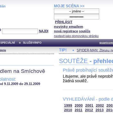
MOJE SCÉNA >>
tián
PŘIHLÁSIT
novinky emailem
NAJDI
nová registrace
soutěže
nastavit jako domovskou stránku
SPECIÁLNÍ
SLUŽBY/INFO
quantcom
TIP!
SPIDER-MAN: Zbrusu no
lerie
SOUTĚŽE
- přehle
Právě probíhající soutěž
adlem na Smíchově
Litujeme, ale právě neprobí
platnost:
žádná soutěž.
od 9.11.2009 do 29.11.2009
VYHLEDÁVÁNÍ - podle d
1999
2000
2001
2002
200
2010
2011
2012
2013
201