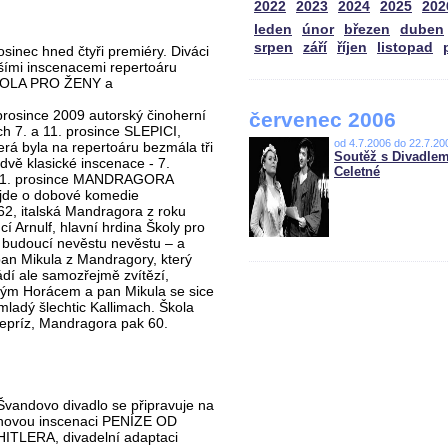
2022
2023
2024
2025
202
leden
únor
březen
duben
srpen
září
říjen
listopad
sinec hned čtyři premiéry. Diváci
jšími inscenacemi repertoáru
ŠKOLA PRO ŽENY a
prosince 2009 autorský činoherní
červenec 2006
h 7. a 11. prosince SLEPICI,
od 4.7.2006 do 22.7.20
erá byla na repertoáru bezmála tři
Soutěž s Divadlem
dvě klasické inscenace - 7.
Celetné
a 1. prosince MANDRAGORA
 jde o dobové komedie
62, italská Mandragora z roku
í Arnulf, hlavní hrdina Školy pro
 budoucí nevěstu nevěstu – a
pan Mikula z Mandragory, který
ládí ale samozřejmě zvítězí,
dým Horácem a pan Mikula se sice
ladý šlechtic Kallimach. Škola
repríz, Mandragora pak 60.
Švandovo divadlo se připravuje na
novou inscenaci PENÍZE OD
HITLERA, divadelní adaptaci