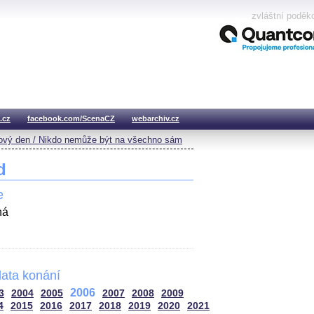
zvláštní poděk
.cz
facebook.com/ScenaCZ
webarchiv.cz
vý den / Nikdo nemůže být na všechno sám
d
e
há
ata konání
2006
3
2004
2005
2007
2008
2009
4
2015
2016
2017
2018
2019
2020
2021