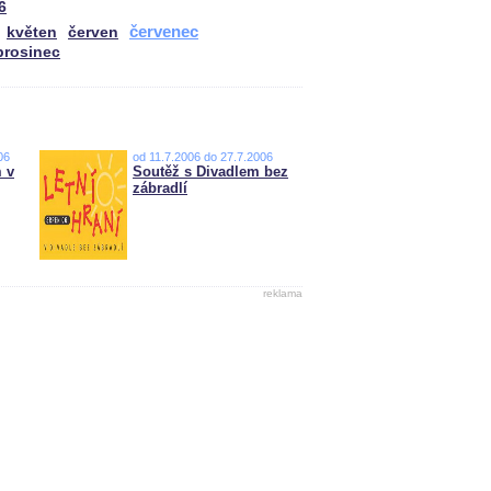
6
červenec
květen
červen
prosinec
06
od 11.7.2006 do 27.7.2006
 v
Soutěž s Divadlem bez
zábradlí
reklama