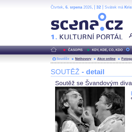
,
, |
|
32
Čtvrtek
6. srpena
2026
Svátek má
Kris
Scéna.cz
ČASOPIS
KDY, KDE, CO, KDO
Soutěže
Nethovory
Akce online
Fotoga
SOUTĚŽ
- detail
Soutěž se Švandovým div