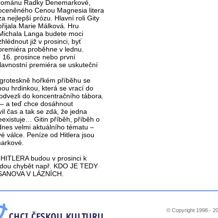
románu Radky Denemarkové,
oceněného Cenou Magnesia litera
za nejlepší prózu. Hlavní roli Gity
přijala Marie Málková. Hru
Michala Langa budete moci
zhlédnout již v prosinci, byť
premiéra proběhne v lednu.
 16. prosince nebo první
lavnostní premiéra se uskuteční
 V groteskně hořkém příběhu se
u hrdinkou, která se vrací do
 odvezli do koncentračního tábora.
5 – a teď chce dosáhnout
il čas a tak se zdá, že jedna
existuje… Gitin příběh, příběh o
 dnes velmi aktuálního tématu –
válce. Peníze od Hitlera jsou
arkové.
HITLERA budou v prosinci k
ebudou chybět např. KDO JE TEDY
SANOVA V LÁZNÍCH.
© Copyright 1998 - 20