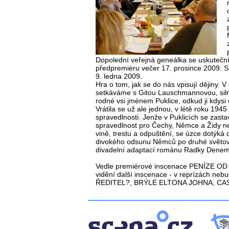
Dopolední veřejná geneálka se uskuteční
předpremiéru večer 17. prosince 2009. S
9. ledna 2009.
Hra o tom, jak se do nás vpisují dějiny.
setkáváme s Gitou Lauschmannovou, silno
rodné vsi jménem Puklice, odkud ji kdysi
Vrátila se už ale jednou, v létě roku 194
spravedlnosti. Jenže v Puklicích se zastav
spravedlnost pro Čechy, Němce a Židy ne
vině, trestu a odpuštění, se úzce dotýká
divokého odsunu Němců po druhé světové 
divadelní adaptací románu Radky Denem
Vedle premiérové inscenace PENÍZE OD 
vidění další inscenace - v reprízách n
ŘEDITEL?, BRÝLE ELTONA JOHNA, CA