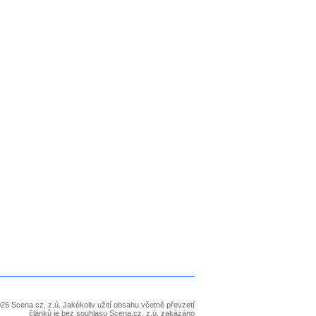
26 Scena.cz, z.ú. Jakékoliv užití obsahu včetně převzetí
článků je bez souhlasu Scena.cz, z.ú. zakázáno