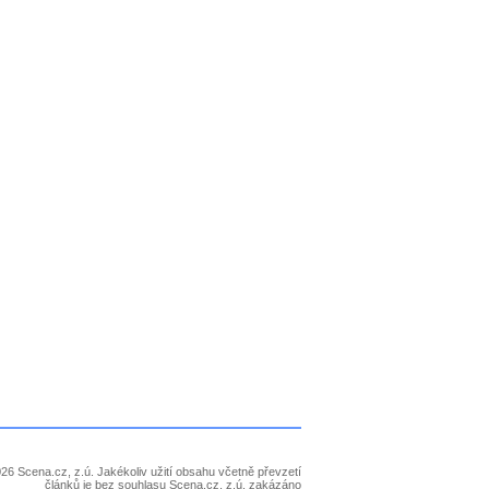
26 Scena.cz, z.ú. Jakékoliv užití obsahu včetně převzetí
článků je bez souhlasu Scena.cz, z.ú. zakázáno