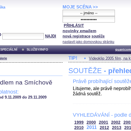
MOJE SCÉNA >>
ška
PŘIHLÁSIT
novinky emailem
NAJDI
nová registrace
soutěže
nastavit jako domovskou stránku
SPECIÁLNÍ
SLUŽBY/INFO
quantcom
TIP!
Videoklip 2005 film, na 
lerie
SOUTĚŽE
- přehle
Právě probíhající soutěž
adlem na Smíchově
Litujeme, ale právě neprobí
platnost:
žádná soutěž.
od 9.11.2009 do 29.11.2009
VYHLEDÁVÁNÍ - podle d
1999
2000
2001
2002
200
2011
2010
2012
2013
20