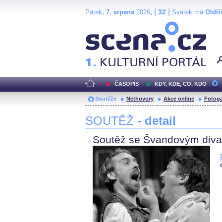
,
, |
|
32
Pátek
7. srpena
2026
Svátek má
Oldři
Scéna.cz
ČASOPIS
KDY, KDE, CO, KDO
Soutěže
Nethovory
Akce online
Fotoga
SOUTĚŽ
- detail
Soutěž se Švandovým div