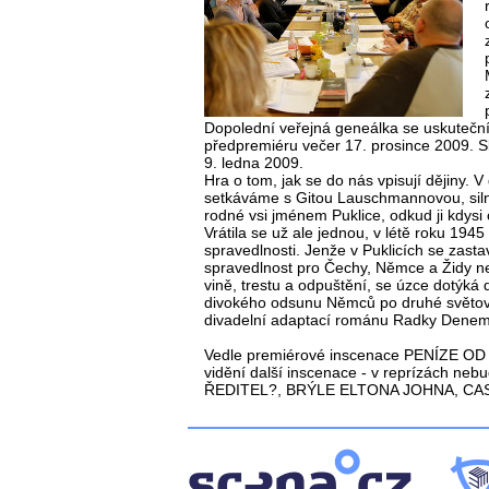
Dopolední veřejná geneálka se uskuteční
předpremiéru večer 17. prosince 2009. S
9. ledna 2009.
Hra o tom, jak se do nás vpisují dějiny.
setkáváme s Gitou Lauschmannovou, silno
rodné vsi jménem Puklice, odkud ji kdysi
Vrátila se už ale jednou, v létě roku 194
spravedlnosti. Jenže v Puklicích se zastav
spravedlnost pro Čechy, Němce a Židy ne
vině, trestu a odpuštění, se úzce dotýká
divokého odsunu Němců po druhé světové 
divadelní adaptací románu Radky Denem
Vedle premiérové inscenace PENÍZE OD 
vidění další inscenace - v reprízách n
ŘEDITEL?, BRÝLE ELTONA JOHNA, CA