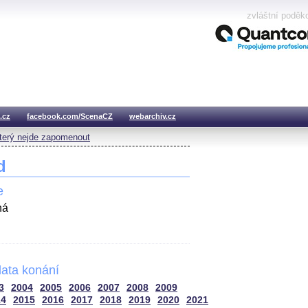
zvláštní poděk
.cz
facebook.com/ScenaCZ
webarchiv.cz
který nejde zapomenout
d
e
há
ata konání
3
2004
2005
2006
2007
2008
2009
14
2015
2016
2017
2018
2019
2020
2021