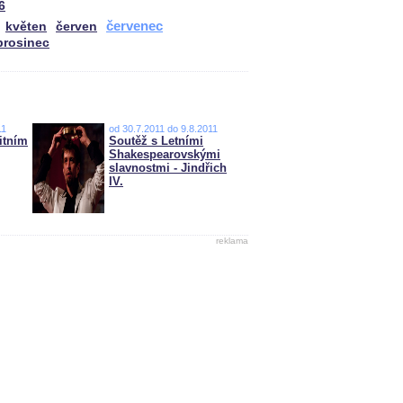
6
červenec
květen
červen
prosinec
11
od 30.7.2011 do 9.8.2011
itním
Soutěž s Letními
Shakespearovskými
slavnostmi - Jindřich
IV.
reklama