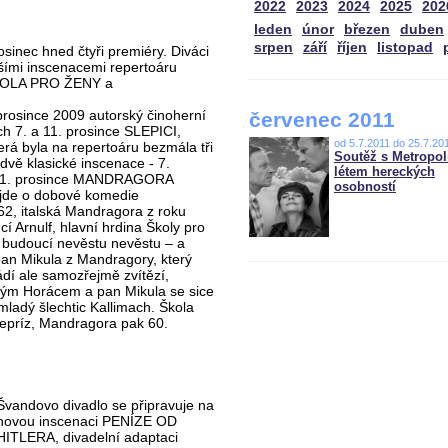
2022
2023
2024
2025
202
leden
únor
březen
duben
srpen
září
říjen
listopad
sinec hned čtyři premiéry. Diváci
jšími inscenacemi repertoáru
ŠKOLA PRO ŽENY a
prosince 2009 autorský činoherní
červenec 2011
h 7. a 11. prosince SLEPICI,
od 5.7.2011 do 25.7.20
erá byla na repertoáru bezmála tři
Soutěž s Metropol
dvě klasické inscenace - 7.
létem hereckých
a 1. prosince MANDRAGORA
osobností
 jde o dobové komedie
62, italská Mandragora z roku
í Arnulf, hlavní hrdina Školy pro
 budoucí nevěstu nevěstu – a
pan Mikula z Mandragory, který
ládí ale samozřejmě zvítězí,
dým Horácem a pan Mikula se sice
ladý šlechtic Kallimach. Škola
repríz, Mandragora pak 60.
Švandovo divadlo se připravuje na
novou inscenaci PENÍZE OD
HITLERA, divadelní adaptaci