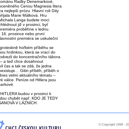
románu Radky Denemarkové,
oceněného Cenou Magnesia litera
za nejlepší prózu. Hlavní roli Gity
přijala Marie Málková. Hru
Michala Langa budete moci
zhlédnout již v prosinci, byť
premiéra proběhne v lednu.
 16. prosince nebo první
lavnostní premiéra se uskuteční
 V groteskně hořkém příběhu se
u hrdinkou, která se vrací do
 odvezli do koncentračního tábora.
5 – a teď chce dosáhnout
il čas a tak se zdá, že jedna
existuje… Gitin příběh, příběh o
 dnes velmi aktuálního tématu –
válce. Peníze od Hitlera jsou
arkové.
HITLERA budou v prosinci k
ebudou chybět např. KDO JE TEDY
SANOVA V LÁZNÍCH.
© Copyright 1998 - 20