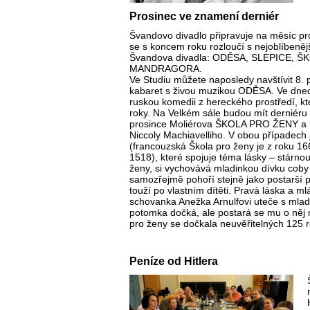
Prosinec ve znamení derniér
Švandovo divadlo připravuje na měsíc pro
se s koncem roku rozloučí s nejoblíbeně
Švandova divadla: ODĚSA, SLEPICE, 
MANDRAGORA.
Ve Studiu můžete naposledy navštívit 8. 
kabaret s živou muzikou ODĚSA. Ve dnec
ruskou komedii z hereckého prostředí, kt
roky. Na Velkém sále budou mít derniéru 
prosince Moliérova ŠKOLA PRO ŽENY 
Niccoly Machiavelliho. V obou případech
(francouzská Škola pro ženy je z roku 16
1518), které spojuje téma lásky – stárnouc
ženy, si vychovává mladinkou dívku coby
samozřejmě pohoří stejně jako postarší 
touží po vlastním dítěti. Pravá láska a m
schovanka Anežka Arnulfovi uteče s mla
potomka dočká, ale postará se mu o něj m
pro ženy se dočkala neuvěřitelných 125 
Peníze od Hitlera