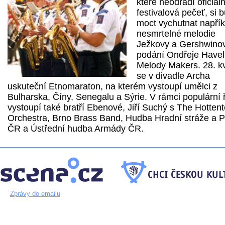
které neodradí oficiáln
festivalová pečeť, si 
moct vychutnat napřík
nesmrtelné melodie
Ježkovy a Gershwinov
podání Ondřeje Havel
Melody Makers. 28. k
se v divadle Archa
uskuteční Etnomaraton, na kterém vystoupí umělci z
Bulharska, Číny, Senegalu a Sýrie. V rámci populární 
vystoupí také bratří Ebenové, Jiří Suchý s The Hottent
Orchestra, Brno Brass Band, Hudba Hradní stráže a Po
ČR a Ústřední hudba Armády ČR.
Zprávy do emailu