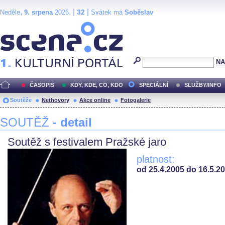
,
, |
|
32
Neděle
9. srpena
2026
Svátek má
Soběslav
Scéna.cz
NA
ČASOPIS
KDY, KDE, CO, KDO
SPECIÁLNÍ
SLUŽBY/INFO
Soutěže
Nethovory
Akce online
Fotogalerie
SOUTĚŽ
- detail
Soutěž s festivalem Pražské jaro
platnost:
od 25.4.2005 do 16.5.2