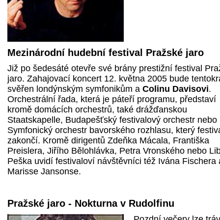
Mezinárodní hudební festival Pražské jaro
Již po šedesáté otevře své brány prestižní festival Pr
jaro. Zahajovací koncert 12. května 2005 bude tentokr
svěřen londýnským symfonikům a
Colinu Davisovi
.
Orchestrální řada, která je páteří programu, představí
kromě domácích orchestrů, také drážďanskou
Staatskapelle, Budapešťský festivalový orchestr nebo
Symfonický orchestr bavorského rozhlasu, který festiv
zakončí. Kromě dirigentů Zdeňka Mácala, Františka
Preislera, Jiřího Bělohlávka, Petra Vronského nebo Li
Peška uvidí festivaloví návštěvníci též Ivána Fischera 
Marisse Jansonse.
Pražské jaro - Nokturna v Rudolfinu
Pozdní večery lze tráv