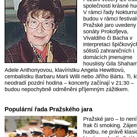
společnosti krásné hu
V rámci řady Nokturn
budou v rámci festival
Pražské jaro uvedeny
sonáty Prokofjeva,
Vivaldiho či Bacha v
interpretaci špičkovýc
sólistů zahraničních i
domácích jmenujme
houslisty Gila Shaha
Adele Anthonyovou, klavíristku Angela Hewittovú,
cembalistku Barbaru Marii Willi nebo Jiřího Bártu. Ti, k
neodradí pozdní hodina – koncerty začínají v 21:30 –
budou nepochybně odměněni příjemným zážitkem.
Populární řada Pražského jara
Pražské jaro – to není
frak či smoking. Zájem
hudbu, ne právě klasi