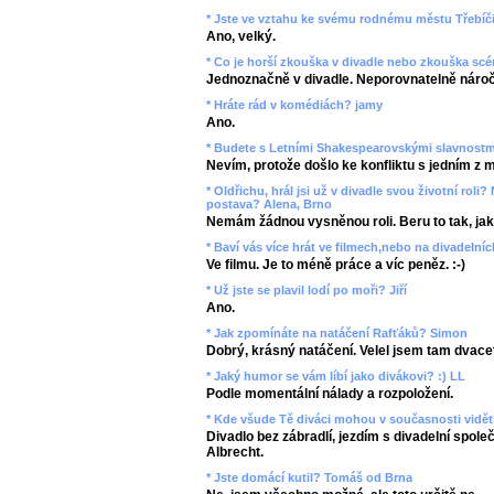
* Jste ve vztahu ke svému rodnému městu Třebíči
Ano, velký.
* Co je horší zkouška v divadle nebo zkouška scé
Jednoznačně v divadle. Neporovnatelně nároč
* Hráte rád v komédiách? jamy
Ano.
* Budete s Letními Shakespearovskými slavnostmi
Nevím, protože došlo ke konfliktu s jedním z m
* Oldřichu, hrál jsi už v divadle svou životní roli
postava? Alena, Brno
Nemám žádnou vysněnou roli. Beru to tak, jak t
* Baví vás více hrát ve filmech,nebo na divadelní
Ve filmu. Je to méně práce a víc peněz. :-)
* Už jste se plavil lodí po moři? Jiří
Ano.
* Jak zpomínáte na natáčení Rafťáků? Simon
Dobrý, krásný natáčení. Velel jsem tam dvac
* Jaký humor se vám líbí jako divákovi? :) LL
Podle momentální nálady a rozpoložení.
* Kde všude Tě diváci mohou v současnosti vidět
Divadlo bez zábradlí, jezdím s divadelní spole
Albrecht.
* Jste domácí kutil? Tomáš od Brna