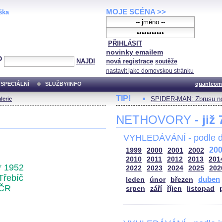
MOJE SCÉNA >>
ška
PŘIHLÁSIT
novinky emailem
NAJDI
nová registrace
soutěže
nastavit jako domovskou stránku
SPECIÁLNÍ
SLUŽBY/INFO
quantcom
TIP!
SPIDER-MAN: Zbrusu no
lerie
NETHOVORY
- již
VYHLEDÁVÁNÍ - podle d
20
1999
2000
2001
2002
2010
2011
2012
2013
201
* 1952
2022
2023
2024
2025
202
Třebíč
duben
leden
únor
březen
ČR
srpen
září
říjen
listopad