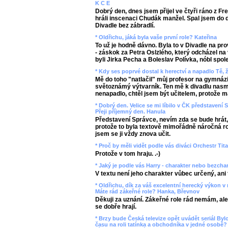
K C E
Dobrý den, dnes jsem přijel ve čtyři ráno z 
hráli inscenaci Chudák manžel. Spal jsem do d
Divadle bez zábradlí.
* Oldřichu, jáká byla vaše první role? Kateřina
To už je hodně dávno. Byla to v Divadle na p
- záskok za Petra Oslzlého, který odcházel na
byli Jirka Pecha a Boleslav Polívka, nóbl spol
* Kdy ses poprvé dostal k herectví a napadlo Tě,
Mě do toho "natlačil" můj profesor na gymnáz
světoznámý výtvarník. Ten mě k divadlu nas
nenapadlo, chtěl jsem být učitelem, protože m
* Dobrý den. Velice se mi líbilo v ČK představení 
Přeji příjemný den. Hanula
Představení Správce, nevím zda se bude hrát, 
protože to byla textově mimořádně náročná ro
jsem se ji vždy znova učit.
* Proč by měli vidět podle vás diváci Orchestr Tit
Protože v tom hraju. .-)
* Jaký je podle vás Harry - charakter nebo bezcha
V textu není jeho charakter vůbec určený, ani
* Oldřichu, dík za váš excelentní herecký výkon v 
Máte rád zákeřné role? Hanka, Břevnov
Děkuji za uznání. Zákeřné role rád nemám, al
se dobře hrají.
* Brzy bude Česká televize opět uvádět seriál By
času na roli tatínka a obchodníka v jedné osobě?