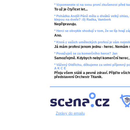
* Vzpomenete si na svou první zkušenost před k
To už je čtyřicet let...
* Pohádka Anděl Páně měla u diváků velký ohlas,
klepou na dveře? :0) Radka, Vamberk
Nepřipravuju.
* Herci se obvykle shodují v tom, že se líp hrají 
Ano.
* Která z vašich uměleckých profesí je vám nejmi
Já mám profesi jenom jednu - herec. Nemám si
* Považuješ se za komerčního herce? Jan
Samozřejmě. Kdybych nebyl komerční herec, 
* Vážený Oldřichu, děkujeme za velmi příjemný po
A K C E
Přeju všem stálé a pevné zdraví. Přijďte všich
představení Orchestr Titanik.
Zprávy do emailu