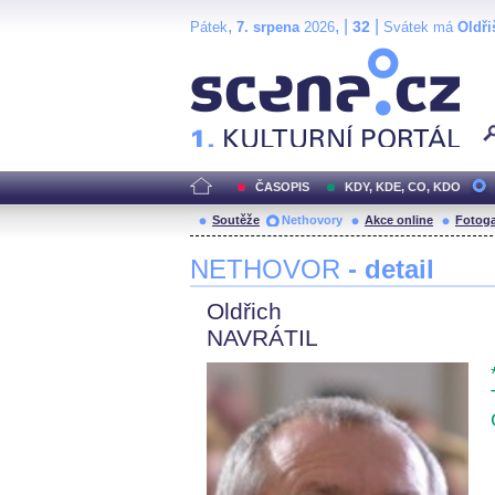
,
, |
|
32
Pátek
7. srpena
2026
Svátek má
Oldři
Scéna.cz
ČASOPIS
KDY, KDE, CO, KDO
Soutěže
Nethovory
Akce online
Fotoga
NETHOVOR
- detail
Oldřich
NAVRÁTIL