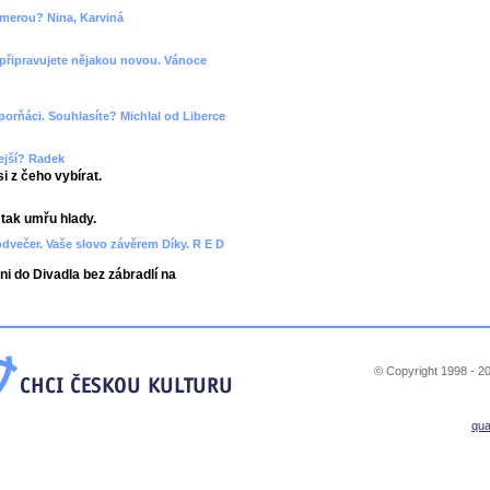
amerou? Nina, Karviná
 připravujete nějakou novou. Vánoce
záporňáci. Souhlasíte? Michlal od Liberce
lejší? Radek
 z čeho vybírat.
tak umřu hlady.
dvečer. Vaše slovo závěrem Díky. R E D
ni do Divadla bez zábradlí na
© Copyright 1998 - 20
qu