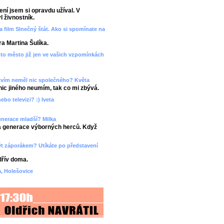
ení jsem si opravdu užíval. V
 živnostník.
ia film Slnečný štát. Ako si spomínate na
ra Martina Šulíka.
toto město již jen ve vašich vzpomínkách
ectvím neměl nic společného? Květa
nic jiného neumím, tak co mi zbývá.
ebo televizi? :) Iveta
generace mladší? Milka
dá generace výborných herců. Když
e být záporákem? Utíkáte po představení
jdřív doma.
ka, Holešovice