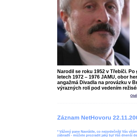
Narodil se roku 1952 v Třebíči. P
letech 1972 – 1976 JAMU, obor her
angažmá
Divadla na provázku
v Br
výrazných rolí pod vedením režisé
Old
Záznam NetHovoru 22.11.20
* Vážený pane Navrátile, co nejsrdečněji Vás vít
zábradlí - můžete prozradit jaký byl Váš dnenší d