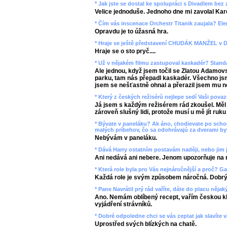
* Jak jste se dostal ke spolupráci s Divadlem bez 
Velice jednoduše. Jednoho dne mi zavolal Kare
* Čím vás inscenace Orchestr Titanik zaujala? El
Opravdu je to úžasná hra.
* Hraje se ještě představení CHUDÁK MANŽEL v 
Hraje se o sto pryč....
* Už v nějakém filmu zastupoval kaskadér? Stand
Ale jednou, když jsem točil se Zlatou Adamov
parku, tam nás přepadl kaskadér. Všechno jsme
jsem se nešťastně ohnal a přerazil jsem mu n
* Který z českých režisérů nejlepe sedí Vaši pova
Já jsem s každým režisérem rád zkoušel. Měl 
zároveň slušný lidi, protože musí u mě jít ruku
* Bývate v paneláku? Ak áno, chodievate po schod
malých príbehov, čo sa odohrávajú za dverami by
Nebývám v paneláku.
* Dává Harry ostatním postavám naději, nebo jim j
Ani nedává ani nebere. Jenom upozorňuje na 
* Která role byla pro Vás nejnáročnější a proč? G
Každá role je svým způsobem náročná. Dobrý 
* Pane Navrátil prý rád vaříte, dáte do placu nějak
Ano. Nemám oblíbený recept, vařím českou kl
vyjádření strávníků.
* Dobré odpoledne chci se vás zeptat jak slavíte
Uprostřed svých blízkých na chatě.