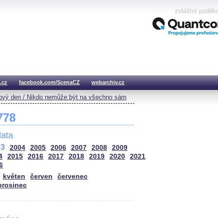
zvláštní poděk
.cz
facebook.com/ScenaCZ
webarchiv.cz
vý den / Nikdo nemůže být na všechno sám
 778
ata
03
2004
2005
2006
2007
2008
2009
4
2015
2016
2017
2018
2019
2020
2021
6
květen
červen
červenec
prosinec