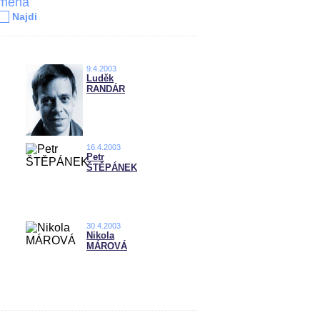
jména
Najdi
9.4.2003
Luděk
RANDÁR
16.4.2003
Petr
ŠTĚPÁNEK
30.4.2003
Nikola
MÁROVÁ