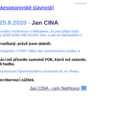
reklama
25.8.2020 -
Jan CINA
ového rozhovoru a děkujeme, že jste přijal naše
bo ještě bude Váš dnešní den, a jak se kamarádíte s
ozlítaný. právě jsem doletěl.
spolupráci s FOK? Máte rád symfonickou hudbu a
áci mě přivedlo samotné FOK, které mě oslovilo.
i hudbu.
ít na koncert Symfonického orchestru hl. m. Prahy
dechberoucí zážitek.
Jan CINA - celý NetHovor