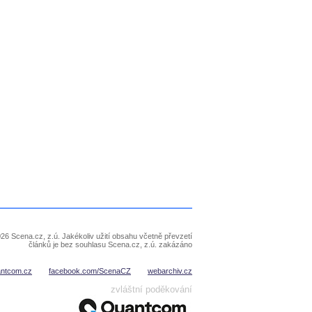
26 Scena.cz, z.ú. Jakékoliv užití obsahu včetně převzetí
článků je bez souhlasu Scena.cz, z.ú. zakázáno
antcom.cz
facebook.com/ScenaCZ
webarchiv.cz
zvláštní poděkování