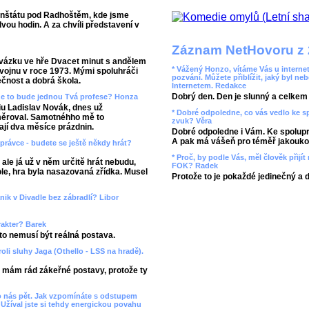
Frenštátu pod Radhoštěm, kde jsme
vou hodin. A za chvíli představení v
Záznam NetHovoru z 
rovázku ve hře Dvacet minut s andělem
* Vážený Honzo, vítáme Vás u internet
 vojnu v roce 1973. Mými spoluhráči
pozvání. Můžete přiblížit, jaký byl ne
ečnost a dobrá škola.
Internetem. Redakce
Dobrý den. Den je slunný a celkem r
 že to bude jednou Tvá profese? Honza
iu Ladislav Novák, dnes už
* Dobré odpoledne, co vás vedlo ke 
měroval. Samotnéhho mě to
zvuk? Věra
ají dva měsíce prázdnin.
Dobré odpoledne i Vám. Ke spolupr
A pak má vášeň pro téměř jakoukol
Správce - budete se ještě někdy hrát?
* Proč, by podle Vás, měl člověk přij
ale já už v něm určitě hrát nebudu,
FOK? Radek
le, hra byla nasazovaná zřídka. Musel
Protože to je pokaždé jedinečný a 
anik v Divadle bez zábradlí? Libor
rakter? Barek
 to nemusí být reálná postava.
roli sluhy Jaga (Othello - LSS na hradě).
e mám rád zákeřné postavy, protože ty
lo nás pět. Jak vzpomínáte s odstupem
 Užíval jste si tehdy energickou povahu