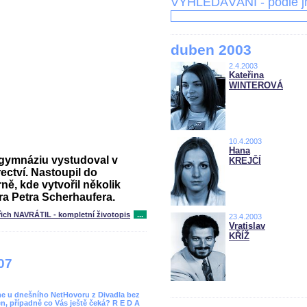
VYHLEDÁVÁNÍ - podle 
duben 2003
2.4.2003
Kateřina
WINTEROVÁ
10.4.2003
Hana
o gymnáziu vystudoval v
KREJČÍ
ectví. Nastoupil do
ně, kde vytvořil několik
ra Petra Scherhaufera.
řich NAVRÁTIL - kompletní životopis
...
23.4.2003
Vratislav
KŘÍŽ
07
áme u dnešního NetHovoru z Divadla bez
en, případně co Vás ještě čeká? R E D A