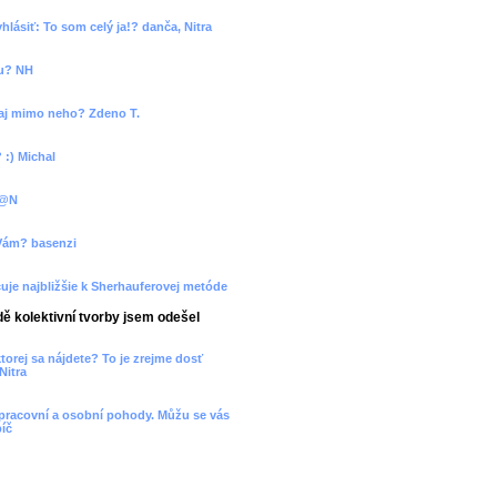
vyhlásiť: To som celý ja!? danča, Nitra
ou? NH
o aj mimo neho? Zdeno T.
 :) Michal
L@N
 Vám? basenzi
uje najbližšie k Sherhauferovej metóde
ě kolektivní tvorby jsem odešel
ktorej sa nájdete? To je zrejme dosť
Nitra
, pracovní a osobní pohody. Můžu se vás
bíč