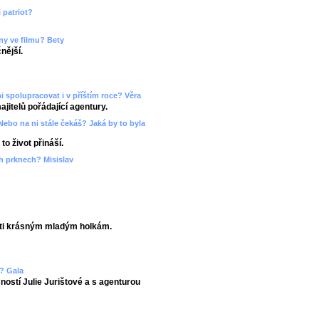
 patriot?
ny ve filmu? Bety
nější.
 spolupracovat i v příštím roce? Věra
ajitelů pořádající agentury.
? Nebo na ni stále čekáš? Jaká by to byla
o život přináší.
ch prknech? Misislav
eti krásným mladým holkám.
? Gala
čností Julie Jurištové a s agenturou