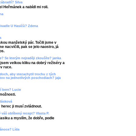
zábradlí? Silva
l Heřmánek a nabídl mi roli.
ena
Divadle U Hasičů? Zdena
a
skou manželský pár. Točili jsme v
 nacvičili, pak se jelo naostro, já
os.
ze? Se kterým nejraději zkoušíte? janka
jsem velkou kliku na dobrý režiséry a
 v ruce.
och, aby stezachytil trochu z tých
tov na jednotlivých poschodiach? jaja
í bere? Lucie
možnosti.
alásková
herec ji musí zvládnout.
ý váš oblíbený recept? Vlasta P.
asiku a myslím, že dobře, podle
 vánoce? Lída