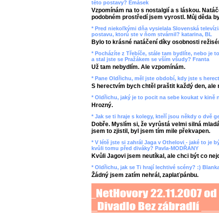
této postavy? Emásek
Vzpomínám na to s nostalgií a s láskou. Natáč
podobném prostředí jsem vyrostl. Můj děda byl
* Pred niekoľkými dňa vysielala Slovenská televíz
postavu, ktorú ste v ňom stvárnil? katarina, BL
Bylo to krásné natáčení díky osobnosti režisé
* Pocházíte z Třebíče, stále tam bydlíte, nebo je 
a stal jste se Pražákem se vším všudy? Franta
Už tam nebydlím. Ale vzpomínám.
* Pane Oldřichu, měl jste období, kdy jste s her
S herectvím bych chtěl praštit každý den, ale 
* Oldřichu, jaký je to pocit na sebe koukat v kině n
Hrozný.
* Jak se ti hraje s kolegy, kteří jsou někdy o dvě 
Dobře. Myslím si, že vyrůstá velmi silná mla
jsem to zjistil, byl jsem tím mile překvapen.
* V létě jste si zahrál Jaga v Othelovi - jaké to j
kvůli tomu před diváky? Pavla-MODŘANY
Kvůli Jagovi jsem neutíkal, ale chci být co ne
* Oldřichu, jak se Ti hrají lechtivé scény? :) Blan
Žádný jsem zatím nehrál, zaplaťpánbu.