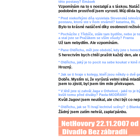
této postavy? Emásek
Vzpomínám na to s nostalgií a s láskou. Natáč
podobném prostředí jsem vyrostl. Můj děda byl
* Pred niekoľkými dňa vysielala Slovenská televíz
postavu, ktorú ste v ňom stvárnil? katarina, BL
Bylo to krásné natáčení díky osobnosti režisé
* Pocházíte z Třebíče, stále tam bydlíte, nebo je 
a stal jste se Pražákem se vším všudy? Franta
Už tam nebydlím. Ale vzpomínám.
* Pane Oldřichu, měl jste období, kdy jste s her
S herectvím bych chtěl praštit každý den, ale 
* Oldřichu, jaký je to pocit na sebe koukat v kině n
Hrozný.
* Jak se ti hraje s kolegy, kteří jsou někdy o dvě 
Dobře. Myslím si, že vyrůstá velmi silná mla
jsem to zjistil, byl jsem tím mile překvapen.
* V létě jste si zahrál Jaga v Othelovi - jaké to j
kvůli tomu před diváky? Pavla-MODŘANY
Kvůli Jagovi jsem neutíkal, ale chci být co ne
* Oldřichu, jak se Ti hrají lechtivé scény? :) Blan
Žádný jsem zatím nehrál, zaplaťpánbu.