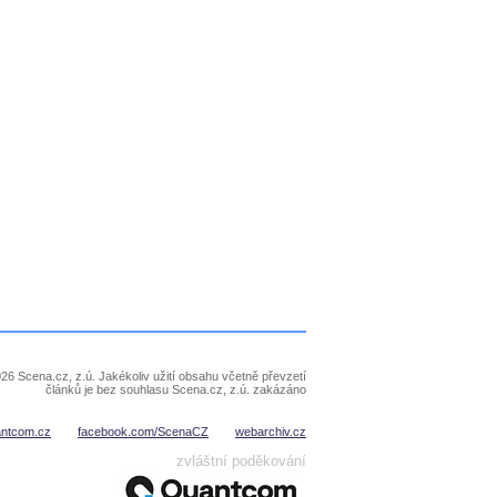
26 Scena.cz, z.ú. Jakékoliv užití obsahu včetně převzetí
článků je bez souhlasu Scena.cz, z.ú. zakázáno
antcom.cz
facebook.com/ScenaCZ
webarchiv.cz
zvláštní poděkování