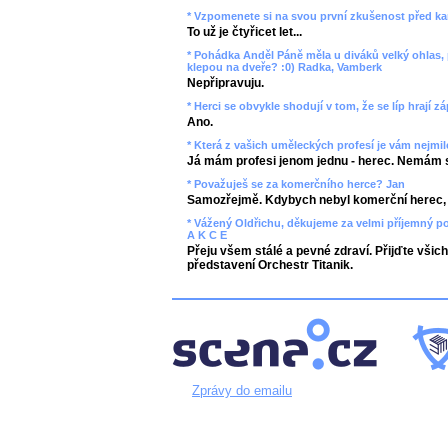
* Vzpomenete si na svou první zkušenost před k
To už je čtyřicet let...
* Pohádka Anděl Páně měla u diváků velký ohlas,
klepou na dveře? :0) Radka, Vamberk
Nepřipravuju.
* Herci se obvykle shodují v tom, že se líp hrají 
Ano.
* Která z vašich uměleckých profesí je vám nejmi
Já mám profesi jenom jednu - herec. Nemám si
* Považuješ se za komerčního herce? Jan
Samozřejmě. Kdybych nebyl komerční herec, 
* Vážený Oldřichu, děkujeme za velmi příjemný po
A K C E
Přeju všem stálé a pevné zdraví. Přijďte všich
představení Orchestr Titanik.
Zprávy do emailu