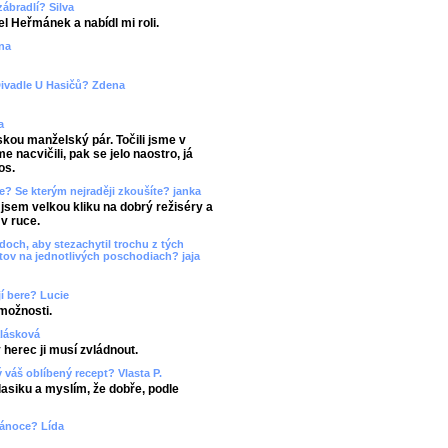
zábradlí? Silva
l Heřmánek a nabídl mi roli.
ena
Divadle U Hasičů? Zdena
a
skou manželský pár. Točili jsme v
 nacvičili, pak se jelo naostro, já
os.
ze? Se kterým nejraději zkoušíte? janka
jsem velkou kliku na dobrý režiséry a
 v ruce.
och, aby stezachytil trochu z tých
tov na jednotlivých poschodiach? jaja
í bere? Lucie
možnosti.
alásková
herec ji musí zvládnout.
ý váš oblíbený recept? Vlasta P.
asiku a myslím, že dobře, podle
 vánoce? Lída