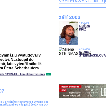
VYHLEDÁVÁNÍ - podle 
září 2003
4.9.2003
Oldřich
KŘÍŽ
17.9.2003
Milena
o gymnáziu vystudoval v
STEINMASSLOVÁ
ectví. Nastoupil do
ně, kde vytvořil několik
ra Petra Scherhaufera.
řich NAVRÁTIL - kompletní životopis
...
07
áme u dnešního NetHovoru z Divadla bez
en, případně co Vás ještě čeká? R E D A