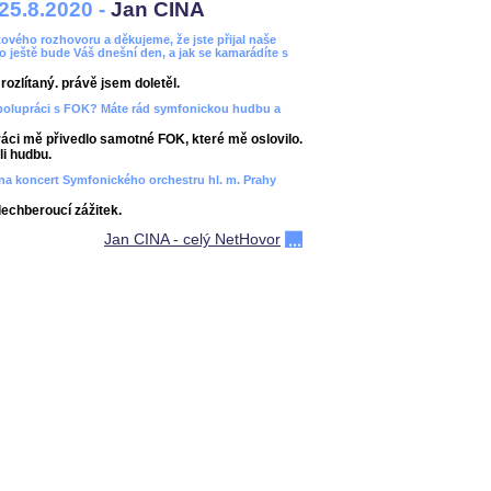
25.8.2020 -
Jan CINA
ového rozhovoru a děkujeme, že jste přijal naše
bo ještě bude Váš dnešní den, a jak se kamarádíte s
ozlítaný. právě jsem doletěl.
spolupráci s FOK? Máte rád symfonickou hudbu a
áci mě přivedlo samotné FOK, které mě oslovilo.
i hudbu.
ít na koncert Symfonického orchestru hl. m. Prahy
dechberoucí zážitek.
Jan CINA - celý NetHovor