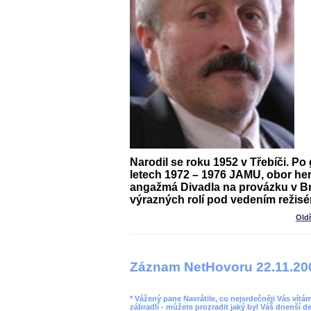
Narodil se roku 1952 v Třebíči. P
letech 1972 – 1976 JAMU, obor her
angažmá
Divadla na provázku
v Br
výrazných rolí pod vedením režisé
Old
Záznam NetHovoru 22.11.20
* Vážený pane Navrátile, co nejsrdečněji Vás vít
zábradlí - můžete prozradit jaký byl Váš dnenší d