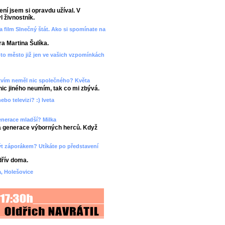
ení jsem si opravdu užíval. V
 živnostník.
ia film Slnečný štát. Ako si spomínate na
ra Martina Šulíka.
toto město již jen ve vašich vzpomínkách
ectvím neměl nic společného? Květa
nic jiného neumím, tak co mi zbývá.
ebo televizi? :) Iveta
generace mladší? Milka
dá generace výborných herců. Když
e být záporákem? Utíkáte po představení
jdřív doma.
ka, Holešovice