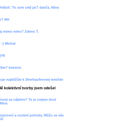
vyhlásiť: To som celý ja!? danča, Nitra
ou? NH
o aj mimo neho? Zdeno T.
 :) Michal
L@N
 Vám? basenzi
uje najbližšie k Sherhauferovej metóde
ě kolektivní tvorby jsem odešel
ktorej sa nájdete? To je zrejme dosť
Nitra
, pracovní a osobní pohody. Můžu se vás
bíč