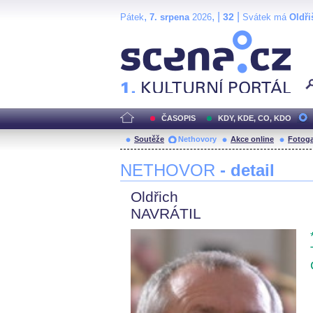
,
, |
|
32
Pátek
7. srpena
2026
Svátek má
Oldři
Scéna.cz
ČASOPIS
KDY, KDE, CO, KDO
Soutěže
Nethovory
Akce online
Fotoga
NETHOVOR
- detail
Oldřich
NAVRÁTIL