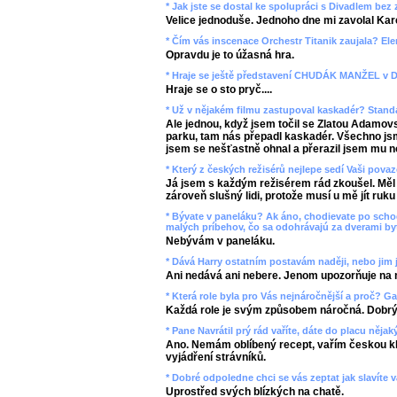
* Jak jste se dostal ke spolupráci s Divadlem bez 
Velice jednoduše. Jednoho dne mi zavolal Kare
* Čím vás inscenace Orchestr Titanik zaujala? El
Opravdu je to úžasná hra.
* Hraje se ještě představení CHUDÁK MANŽEL v 
Hraje se o sto pryč....
* Už v nějakém filmu zastupoval kaskadér? Stand
Ale jednou, když jsem točil se Zlatou Adamov
parku, tam nás přepadl kaskadér. Všechno jsme
jsem se nešťastně ohnal a přerazil jsem mu n
* Který z českých režisérů nejlepe sedí Vaši pova
Já jsem s každým režisérem rád zkoušel. Měl 
zároveň slušný lidi, protože musí u mě jít ruku
* Bývate v paneláku? Ak áno, chodievate po schod
malých príbehov, čo sa odohrávajú za dverami by
Nebývám v paneláku.
* Dává Harry ostatním postavám naději, nebo jim j
Ani nedává ani nebere. Jenom upozorňuje na 
* Která role byla pro Vás nejnáročnější a proč? G
Každá role je svým způsobem náročná. Dobrý 
* Pane Navrátil prý rád vaříte, dáte do placu nějak
Ano. Nemám oblíbený recept, vařím českou kl
vyjádření strávníků.
* Dobré odpoledne chci se vás zeptat jak slavíte
Uprostřed svých blízkých na chatě.