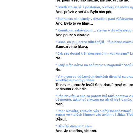
Ne, jsem všechno možné, ale toto určitě ne.
* Stretli ste sa už s postavou, o ktorej ste mohli 
Ano, právě v seriálu Bylo nás pět.
* Zahral ste si niekedy v divadle s pani Vášáryov
Ano. Bylo to ve filmu...
* Komikom, zabávačom ... ste len v divadle aleb
Ano pouze v divadle.
* Oldo, co je u herce důležitější – tělo nebo hlava?
Samozřejmě hlava.
* Jak ses dostal k Shakespearům - konkurzem? 
Ne.
* Jaký máte názor na sběratele autogramů? Vadí
Ne.
* V ktorom zo súčasných českých divadiel sa prac
kolektívnej tvorby? Peter
To nevím, protože kvůli Scherhauferově metod
nadlouho z divadla.
* Pán Navrátil a ako sa potom hrá taká postava v 
ošemetné, takto ísť s kožou na trh či nie? danča, 
Není.
* Pane Navrátil, zdravím Vás a přejí hodně zdraví
zeptat ve kterých filmech vás uvidíme? Jitka, Tře
Děkuji.
* Uživí tě divadlo? alles
Ano. Je to dřina, ale ano.