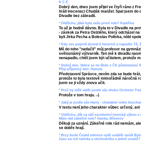
K C E
Dobrý den, dnes jsem přijel ve čtyři ráno z 
hráli inscenaci Chudák manžel. Spal jsem do d
Divadle bez zábradlí.
* Oldřichu, jáká byla vaše první role? Kateřina
To už je hodně dávno. Byla to v Divadle na p
- záskok za Petra Oslzlého, který odcházel na
byli Jirka Pecha a Boleslav Polívka, nóbl spol
* Kdy ses poprvé dostal k herectví a napadlo Tě,
Mě do toho "natlačil" můj profesor na gymnáz
světoznámý výtvarník. Ten mě k divadlu nas
nenapadlo, chtěl jsem být učitelem, protože m
* Dobrý den. Velice se mi líbilo v ČK představení 
Přeji příjemný den. Hanula
Představení Správce, nevím zda se bude hrát, 
protože to byla textově mimořádně náročná ro
jsem se ji vždy znova učit.
* Proč by měli vidět podle vás diváci Orchestr Tit
Protože v tom hraju. .-)
* Jaký je podle vás Harry - charakter nebo bezcha
V textu není jeho charakter vůbec určený, ani
* Oldřichu, dík za váš excelentní herecký výkon v 
Máte rád zákeřné role? Hanka, Břevnov
Děkuji za uznání. Zákeřné role rád nemám, al
se dobře hrají.
* Brzy bude Česká televize opět uvádět seriál By
času na roli tatínka a obchodníka v jedné osobě?