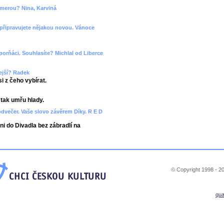
amerou? Nina, Karviná
 připravujete nějakou novou. Vánoce
záporňáci. Souhlasíte? Michlal od Liberce
lejší? Radek
 z čeho vybírat.
tak umřu hlady.
dvečer. Vaše slovo závěrem Díky. R E D
ni do Divadla bez zábradlí na
© Copyright 1998 - 20
qu