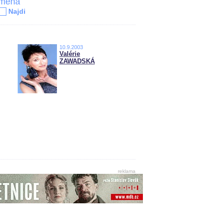
jména
Najdi
10.9.2003
Valérie
ZAWADSKÁ
reklama