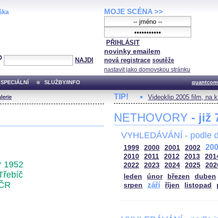
MOJE SCÉNA >>
ška
PŘIHLÁSIT
novinky emailem
NAJDI
nová registrace
soutěže
nastavit jako domovskou stránku
SPECIÁLNÍ
SLUŽBY/INFO
quantcom
TIP!
Videoklip 2005 film, na 
lerie
NETHOVORY
- již
VYHLEDÁVÁNÍ - podle d
20
1999
2000
2001
2002
2010
2011
2012
2013
201
* 1952
2022
2023
2024
2025
202
Třebíč
leden
únor
březen
duben
ČR
září
srpen
říjen
listopad