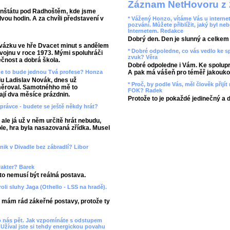
Záznam NetHovoru z 
Frenštátu pod Radhoštěm, kde jsme
vou hodin. A za chvíli představení v
* Vážený Honzo, vítáme Vás u internet
pozvání. Můžete přiblížit, jaký byl ne
Internetem. Redakce
Dobrý den. Den je slunný a celkem r
rovázku ve hře Dvacet minut s andělem
* Dobré odpoledne, co vás vedlo ke 
 vojnu v roce 1973. Mými spoluhráči
zvuk? Věra
ečnost a dobrá škola.
Dobré odpoledne i Vám. Ke spolupr
 že to bude jednou Tvá profese? Honza
A pak má vášeň pro téměř jakoukol
iu Ladislav Novák, dnes už
* Proč, by podle Vás, měl člověk přij
měroval. Samotnéhho mě to
FOK? Radek
ají dva měsíce prázdnin.
Protože to je pokaždé jedinečný a 
Správce - budete se ještě někdy hrát?
ale já už v něm určitě hrát nebudu,
le, hra byla nasazovaná zřídka. Musel
anik v Divadle bez zábradlí? Libor
rakter? Barek
 to nemusí být reálná postava.
roli sluhy Jaga (Othello - LSS na hradě).
e mám rád zákeřné postavy, protože ty
lo nás pět. Jak vzpomínáte s odstupem
 Užíval jste si tehdy energickou povahu