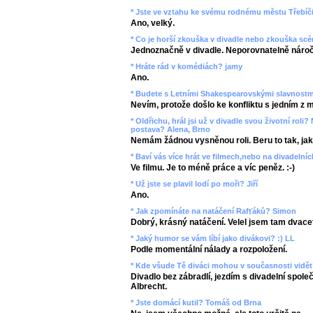
* Jste ve vztahu ke svému rodnému městu Třebíči
Ano, velký.
* Co je horší zkouška v divadle nebo zkouška scé
Jednoznačně v divadle. Neporovnatelně nároč
* Hráte rád v komédiách? jamy
Ano.
* Budete s Letními Shakespearovskými slavnostmi
Nevím, protože došlo ke konfliktu s jedním z m
* Oldřichu, hrál jsi už v divadle svou životní roli
postava? Alena, Brno
Nemám žádnou vysněnou roli. Beru to tak, jak t
* Baví vás více hrát ve filmech,nebo na divadelní
Ve filmu. Je to méně práce a víc peněz. :-)
* Už jste se plavil lodí po moři? Jiří
Ano.
* Jak zpomínáte na natáčení Rafťáků? Simon
Dobrý, krásný natáčení. Velel jsem tam dvac
* Jaký humor se vám líbí jako divákovi? :) LL
Podle momentální nálady a rozpoložení.
* Kde všude Tě diváci mohou v současnosti vidět
Divadlo bez zábradlí, jezdím s divadelní spole
Albrecht.
* Jste domácí kutil? Tomáš od Brna