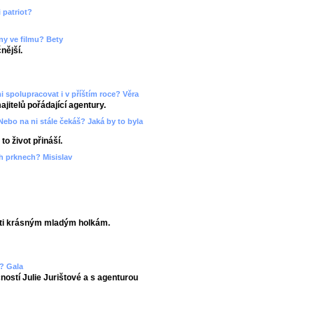
 patriot?
ny ve filmu? Bety
nější.
 spolupracovat i v příštím roce? Věra
ajitelů pořádající agentury.
? Nebo na ni stále čekáš? Jaká by to byla
o život přináší.
ch prknech? Misislav
eti krásným mladým holkám.
? Gala
čností Julie Jurištové a s agenturou