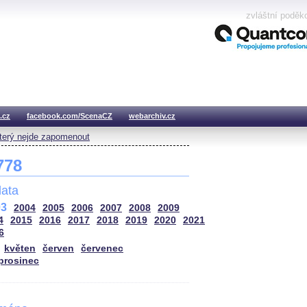
zvláštní poděk
.cz
facebook.com/ScenaCZ
webarchiv.cz
který nejde zapomenout
 778
ata
03
2004
2005
2006
2007
2008
2009
4
2015
2016
2017
2018
2019
2020
2021
6
květen
červen
červenec
prosinec