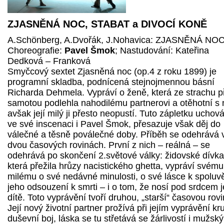
ZJASNĚNÁ NOC, STABAT a DIVOCÍ KONĚ
A.Schönberg, A.Dvořák, J.Nohavica: ZJASNĚNÁ NO
Choreografie:
Pavel Šmok
; Nastudování: Kateřina
Dedková – Franková
Smyčcový sextet Zjasněná noc (op.4 z roku 1899) je
programní skladba, podnícená stejnojmennou básní
Richarda Dehmela. Vypráví o ženě, která ze strachu p
samotou podlehla nahodilému partnerovi a otěhotní s 
avšak její milý ji přesto neopustí. Tuto zápletku uchov
ve své inscenaci i Pavel Šmok, přesazuje však děj do
válečné a těsně poválečné doby. Příběh se odehrává 
dvou časových rovinách. První z nich – reálná – se
odehrává po skončení 2.světové války: židovské dívka
která přežila hrůzy nacistického ghetta, vypráví svému
milému o své nedávné minulosti, o své lásce k spoluvě
jeho odsouzení k smrti – i o tom, že nosí pod srdcem 
dítě. Toto vyprávění tvoří druhou, „starší“ časovou rovi
Její nový životní partner prožívá při jejím vyprávění kr
duševní boj, láska se tu střetává se žárlivostí i mužsk