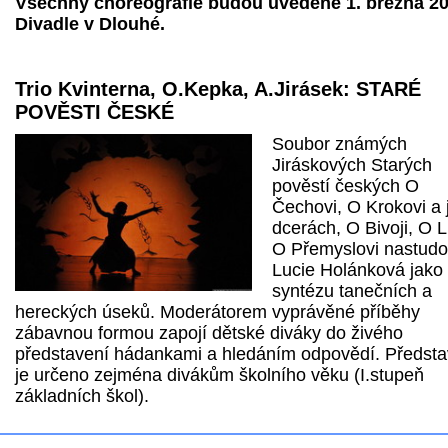
Všechny choreografie budou uvedené 1. března 20
Divadle v Dlouhé.
Trio Kvinterna, O.Kepka, A.Jirásek: STARÉ
POVĚSTI ČESKÉ
Soubor známých
Jiráskových Starých
pověstí českých O
Čechovi, O Krokovi a 
dcerách, O Bivoji, O L
O Přemyslovi nastudo
Lucie Holánková jako
syntézu tanečních a
hereckých úseků. Moderátorem vyprávěné příběhy
zábavnou formou zapojí dětské diváky do živého
představení hádankami a hledáním odpovědí. Předsta
je určeno zejména divákům školního věku (I.stupeň
základních škol).