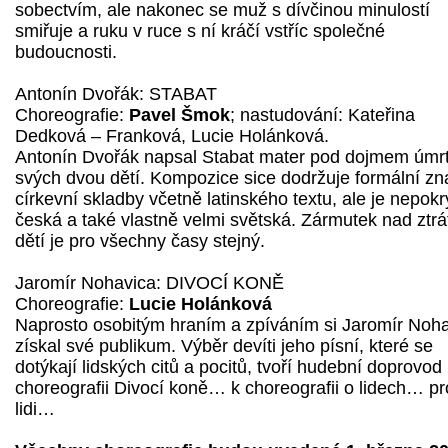
sobectvím, ale nakonec se muž s dívčinou minulostí
smiřuje a ruku v ruce s ní kráčí vstříc společné
budoucnosti.
Antonín Dvořák: STABAT
Choreografie:
Pavel Šmok
; nastudování: Kateřina
Dedková – Franková, Lucie Holánková.
Antonín Dvořák napsal Stabat mater pod dojmem úmrt
svých dvou dětí. Kompozice sice dodržuje formální zn
církevní skladby včetně latinského textu, ale je nepokr
česká a také vlastně velmi světská. Zármutek nad ztrá
dětí je pro všechny časy stejný.
Jaromír Nohavica: DIVOCÍ KONĚ
Choreografie:
Lucie Holánková
Naprosto osobitým hraním a zpíváním si Jaromír Noh
získal své publikum. Výběr devíti jeho písní, které se
dotýkají lidských citů a pocitů, tvoří hudební doprovod
choreografii Divocí koně… k choreografii o lidech… pr
lidi…