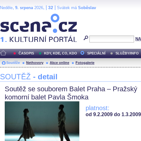
,
, |
|
32
Neděle
9. srpena
2026
Svátek má
Soběslav
Scéna.cz
NA
ČASOPIS
KDY, KDE, CO, KDO
SPECIÁLNÍ
SLUŽBY/INFO
Soutěže
Nethovory
Akce online
Fotogalerie
SOUTĚŽ
- detail
Soutěž se souborem Balet Praha – Pražský
komorní balet Pavla Šmoka
platnost:
od 9.2.2009 do 1.3.2009