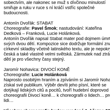
sobectvím, ale nakonec se muž s dívčinou minulostí
smiřuje a ruku v ruce s ní kráčí vstříc společné
budoucnosti.
Antonín Dvořák: STABAT
Choreografie:
Pavel Šmok
; nastudování: Kateřina
Dedková – Franková, Lucie Holánková.
Antonín Dvořák napsal Stabat mater pod dojmem úmrt
svých dvou dětí. Kompozice sice dodržuje formální zn
církevní skladby včetně latinského textu, ale je nepokr
česká a také vlastně velmi světská. Zármutek nad ztrá
dětí je pro všechny časy stejný.
Jaromír Nohavica: DIVOCÍ KONĚ
Choreografie:
Lucie Holánková
Naprosto osobitým hraním a zpíváním si Jaromír Noh
získal své publikum. Výběr devíti jeho písní, které se
dotýkají lidských citů a pocitů, tvoří hudební doprovod
choreografii Divocí koně… k choreografii o lidech… pr
lidi…