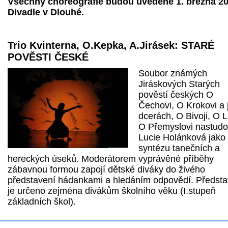
Všechny choreografie budou uvedené 1. března 20
Divadle v Dlouhé.
Trio Kvinterna, O.Kepka, A.Jirásek: STARÉ
POVĚSTI ČESKÉ
Soubor známých
Jiráskových Starých
pověstí českých O
Čechovi, O Krokovi a 
dcerách, O Bivoji, O L
O Přemyslovi nastudo
Lucie Holánková jako
syntézu tanečních a
hereckých úseků. Moderátorem vyprávěné příběhy
zábavnou formou zapojí dětské diváky do živého
představení hádankami a hledáním odpovědí. Předsta
je určeno zejména divákům školního věku (I.stupeň
základních škol).