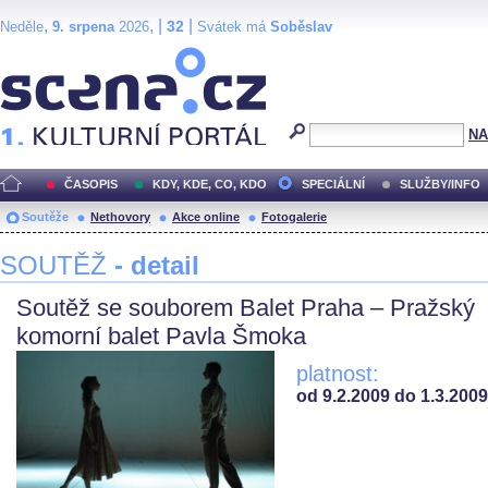
,
, |
|
32
Neděle
9. srpena
2026
Svátek má
Soběslav
Scéna.cz
NA
ČASOPIS
KDY, KDE, CO, KDO
SPECIÁLNÍ
SLUŽBY/INFO
Soutěže
Nethovory
Akce online
Fotogalerie
SOUTĚŽ
- detail
Soutěž se souborem Balet Praha – Pražský
komorní balet Pavla Šmoka
platnost:
od 9.2.2009 do 1.3.2009