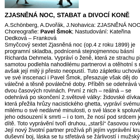
ZJASNĚNÁ NOC, STABAT a DIVOCÍ KONĚ
A.Schönberg, A.Dvořák, J.Nohavica: ZJASNĚNÁ NO
Choreografie:
Pavel Šmok
; Nastudování: Kateřina
Dedková – Franková
Smyčcový sextet Zjasněná noc (op.4 z roku 1899) je
programní skladba, podnícená stejnojmennou básní
Richarda Dehmela. Vypráví o ženě, která ze strachu p
samotou podlehla nahodilému partnerovi a otěhotní s 
avšak její milý ji přesto neopustí. Tuto zápletku uchov
ve své inscenaci i Pavel Šmok, přesazuje však děj do
válečné a těsně poválečné doby. Příběh se odehrává 
dvou časových rovinách. První z nich – reálná – se
odehrává po skončení 2.světové války: židovské dívka
která přežila hrůzy nacistického ghetta, vypráví svému
milému o své nedávné minulosti, o své lásce k spoluvě
jeho odsouzení k smrti – i o tom, že nosí pod srdcem 
dítě. Toto vyprávění tvoří druhou, „starší“ časovou rovi
Její nový životní partner prožívá při jejím vyprávění kr
duševní boj, láska se tu střetává se žárlivostí i mužsk