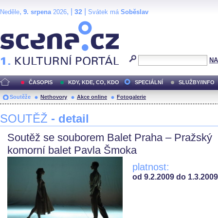
,
, |
|
32
Neděle
9. srpena
2026
Svátek má
Soběslav
Scéna.cz
NA
ČASOPIS
KDY, KDE, CO, KDO
SPECIÁLNÍ
SLUŽBY/INFO
Soutěže
Nethovory
Akce online
Fotogalerie
SOUTĚŽ
- detail
Soutěž se souborem Balet Praha – Pražský
komorní balet Pavla Šmoka
platnost:
od 9.2.2009 do 1.3.2009