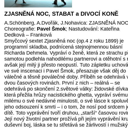
ZJASNĚNÁ NOC, STABAT a DIVOCÍ KONĚ
A.Schönberg, A.Dvořák, J.Nohavica: ZJASNĚNÁ NO
Choreografie:
Pavel Šmok
; Nastudování: Kateřina
Dedková – Franková
Smyčcový sextet Zjasněná noc (op.4 z roku 1899) je
programní skladba, podnícená stejnojmennou básní
Richarda Dehmela. Vypráví o ženě, která ze strachu p
samotou podlehla nahodilému partnerovi a otěhotní s 
avšak její milý ji přesto neopustí. Tuto zápletku uchov
ve své inscenaci i Pavel Šmok, přesazuje však děj do
válečné a těsně poválečné doby. Příběh se odehrává 
dvou časových rovinách. První z nich – reálná – se
odehrává po skončení 2.světové války: židovské dívka
která přežila hrůzy nacistického ghetta, vypráví svému
milému o své nedávné minulosti, o své lásce k spoluvě
jeho odsouzení k smrti – i o tom, že nosí pod srdcem 
dítě. Toto vyprávění tvoří druhou, „starší“ časovou rovi
Její nový životní partner prožívá při jejím vyprávění kr
duševní boj, láska se tu střetává se žárlivostí i mužsk