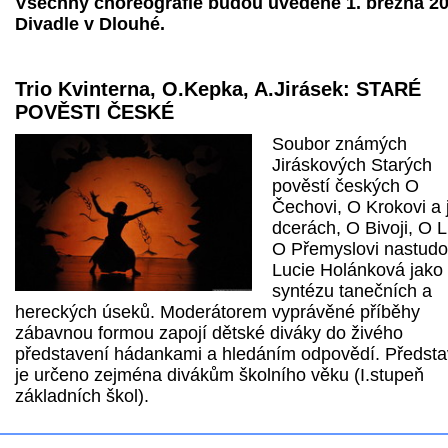
Všechny choreografie budou uvedené 1. března 20
Divadle v Dlouhé.
Trio Kvinterna, O.Kepka, A.Jirásek: STARÉ
POVĚSTI ČESKÉ
Soubor známých
Jiráskových Starých
pověstí českých O
Čechovi, O Krokovi a 
dcerách, O Bivoji, O L
O Přemyslovi nastudo
Lucie Holánková jako
syntézu tanečních a
hereckých úseků. Moderátorem vyprávěné příběhy
zábavnou formou zapojí dětské diváky do živého
představení hádankami a hledáním odpovědí. Předsta
je určeno zejména divákům školního věku (I.stupeň
základních škol).