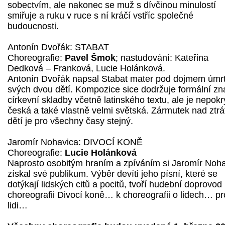
sobectvím, ale nakonec se muž s dívčinou minulostí
smiřuje a ruku v ruce s ní kráčí vstříc společné
budoucnosti.
Antonín Dvořák: STABAT
Choreografie:
Pavel Šmok
; nastudování: Kateřina
Dedková – Franková, Lucie Holánková.
Antonín Dvořák napsal Stabat mater pod dojmem úmrt
svých dvou dětí. Kompozice sice dodržuje formální zn
církevní skladby včetně latinského textu, ale je nepokr
česká a také vlastně velmi světská. Zármutek nad ztrá
dětí je pro všechny časy stejný.
Jaromír Nohavica: DIVOCÍ KONĚ
Choreografie:
Lucie Holánková
Naprosto osobitým hraním a zpíváním si Jaromír Noh
získal své publikum. Výběr devíti jeho písní, které se
dotýkají lidských citů a pocitů, tvoří hudební doprovod
choreografii Divocí koně… k choreografii o lidech… pr
lidi…